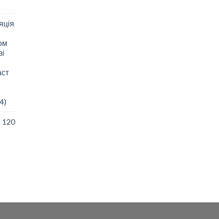
яція
зом
зі
аст
4)
I 120