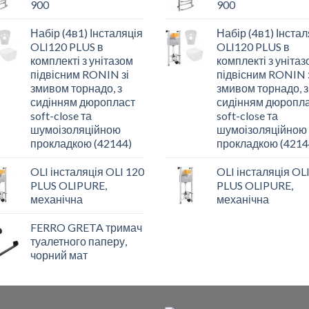
900
900
Набір (4в1) Інсталяція
Набір (4в1) Інстал
OLI120 PLUS в
OLI120 PLUS в
комплекті з унітазом
комплекті з уніта
підвісним RONIN зі
підвісним RONIN 
змивом торнадо, з
змивом торнадо, з
сидінням дюропласт
сидінням дюропл
soft-close та
soft-close та
шумоізоляційною
шумоізоляційною
прокладкою (42144)
прокладкою (4214
OLI інсталяція OLI 120
OLI інсталяція OL
PLUS OLIPURE,
PLUS OLIPURE,
механічна
механічна
FERRO GRETA тримач
туалетного паперу,
чорний мат