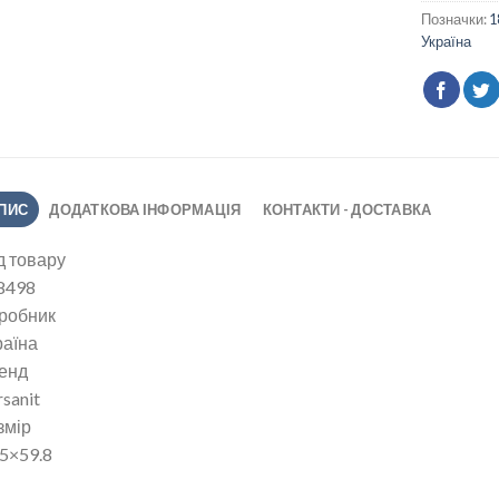
Позначки:
1
Україна
ПИС
ДОДАТКОВА ІНФОРМАЦІЯ
КОНТАКТИ - ДОСТАВКА
д товару
8498
робник
раїна
енд
sanit
змір
.5×59.8