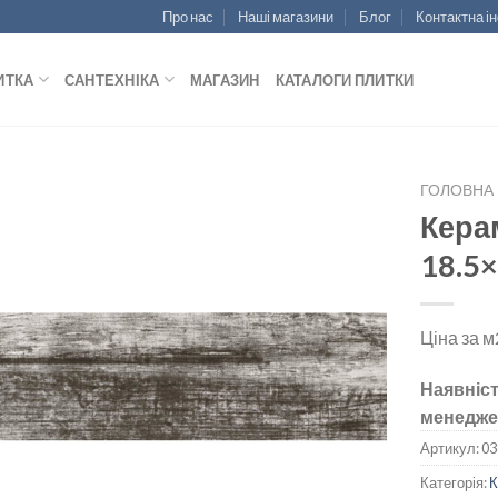
Про нас
Наші магазини
Блог
Контактна і
ИТКА
САНТЕХНІКА
МАГАЗИН
КАТАЛОГИ ПЛИТКИ
ГОЛОВНА
Кера
18.5×
ДОДАТИ
ДО
Ціна за м
СПИСКУ
БАЖАНЬ
Наявніст
менедже
Артикул:
03
Категорія: