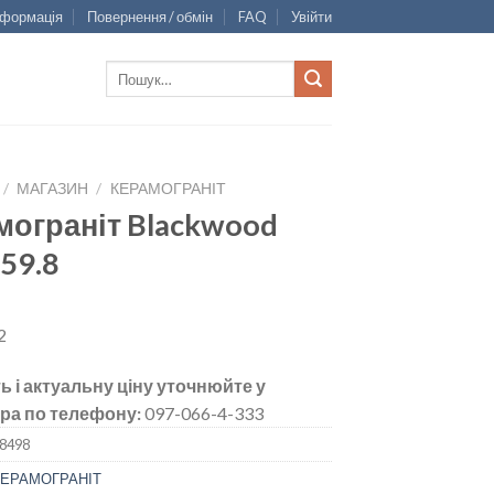
нформація
Повернення / обмін
FAQ
Увійти
Шукати:
/
МАГАЗИН
/
КЕРАМОГРАНІТ
мограніт Blackwood
59.8
2
ь і актуальну ціну уточнюйте у
ра по телефону:
097-066-4-333
8498
КЕРАМОГРАНІТ