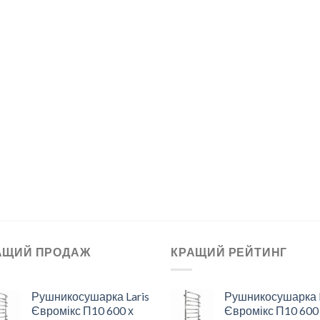
АЩИЙ ПРОДАЖ
КРАЩИЙ РЕЙТИНГ
Рушникосушарка Laris
Рушникосушарка L
Євромікс П10 600 х
Євромікс П10 600