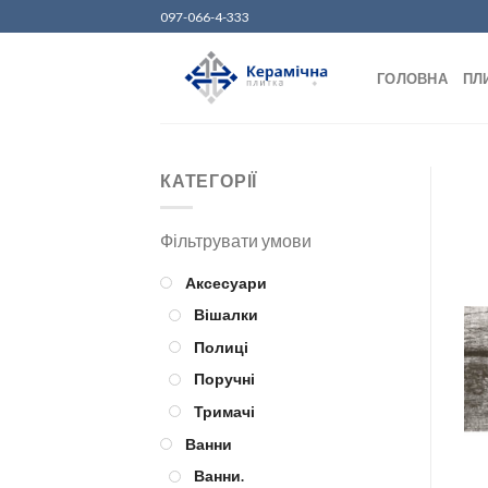
Skip
097-066-4-333
to
content
ГОЛОВНА
ПЛ
КАТЕГОРІЇ
Аксесуари
Вішалки
Полиці
Поручні
Тримачі
Ванни
Ванни.