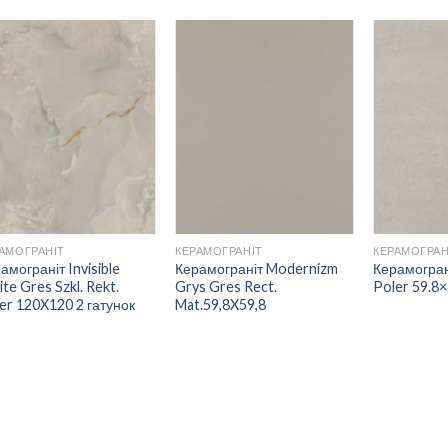
ДОДАТИ
ДОДАТИ
ДО
ДО
СПИСКУ
СПИСКУ
БАЖАНЬ
БАЖАНЬ
АМОГРАНІТ
КЕРАМОГРАНІТ
КЕРАМОГРАН
амограніт Invisible
Керамограніт Modernizm
Керамогран
te Gres Szkl. Rekt.
Grys Gres Rect.
Poler 59.8×
er 120X120 2 гатунок
Mat.59,8X59,8