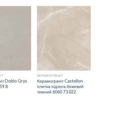
ДОДАТИ
ДОДАТИ
ДО
ДО
СПИСКУ
СПИСКУ
БАЖАНЬ
БАЖАНЬ
ІТ
КЕРАМОГРАНІТ
іт Doblo Grys
Керамограніт Castellon
59.8
плитка підлога бежевий
темний 6060 73 022