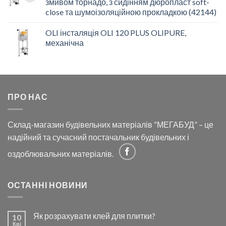
змивом торнадо, з сидінням дюропласт soft-
close та шумоізоляційною прокладкою (42144)
OLI інсталяція OLI 120 PLUS OLIPURE,
механічна
ПРО НАС
Склад-магазин будівельних матеріалів “МЕГАБУД” – це
надійний та сучасний постачальник будівельних і
оздоблювальних матеріалів.
ОСТАННІ НОВИНИ
Як розрахувати клей для плитки?
10
Кві