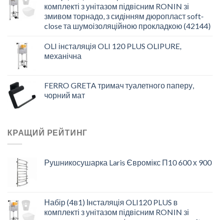
комплекті з унітазом підвісним RONIN зі
змивом торнадо, з сидінням дюропласт soft-
close та шумоізоляційною прокладкою (42144)
OLI інсталяція OLI 120 PLUS OLIPURE,
механічна
FERRO GRETA тримач туалетного паперу,
чорний мат
КРАЩИЙ РЕЙТИНГ
Рушникосушарка Laris Євромікс П10 600 х 900
Набір (4в1) Інсталяція OLI120 PLUS в
комплекті з унітазом підвісним RONIN зі