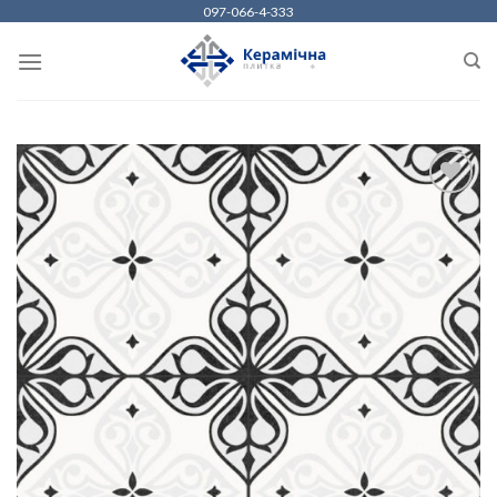
Skip
097-066-4-333
to
content
ДОДАТИ
ДО
СПИСКУ
БАЖАНЬ