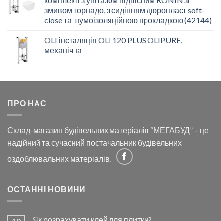
комплекті з унітазом підвісним RONIN зі
змивом торнадо, з сидінням дюропласт soft-
close та шумоізоляційною прокладкою (42144)
OLI інсталяція OLI 120 PLUS OLIPURE,
механічна
ПРО НАС
Склад-магазин будівельних матеріалів “МЕГАБУД” – це
надійний та сучасний постачальник будівельних і
оздоблювальних матеріалів.
ОСТАННІ НОВИНИ
Як розрахувати клей для плитки?
10