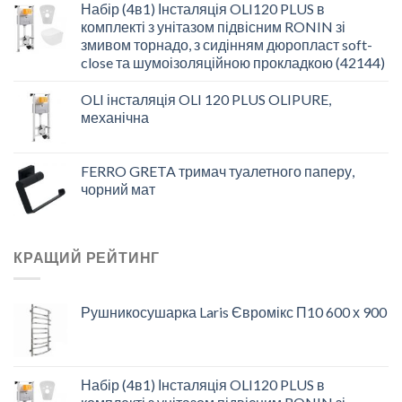
Набір (4в1) Інсталяція OLI120 PLUS в
комплекті з унітазом підвісним RONIN зі
змивом торнадо, з сидінням дюропласт soft-
close та шумоізоляційною прокладкою (42144)
OLI інсталяція OLI 120 PLUS OLIPURE,
механічна
FERRO GRETA тримач туалетного паперу,
чорний мат
КРАЩИЙ РЕЙТИНГ
Рушникосушарка Laris Євромікс П10 600 х 900
Набір (4в1) Інсталяція OLI120 PLUS в