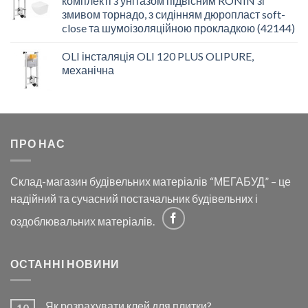
комплекті з унітазом підвісним RONIN зі
змивом торнадо, з сидінням дюропласт soft-
close та шумоізоляційною прокладкою (42144)
OLI інсталяція OLI 120 PLUS OLIPURE,
механічна
ПРО НАС
Склад-магазин будівельних матеріалів “МЕГАБУД” – це
надійний та сучасний постачальник будівельних і
оздоблювальних матеріалів.
ОСТАННІ НОВИНИ
Як розрахувати клей для плитки?
10