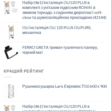
Набір (4в1) Інсталяція OLI120 PLUS в
комплекті з унітазом підвісним RONIN зі
змивом торнадо, з сидінням дюропласт soft-
close та шумоізоляційною прокладкою (42144)
OLI інсталяція OLI 120 PLUS OLIPURE,
механічна
FERRO GRETA тримач туалетного паперу,
чорний мат
КРАЩИЙ РЕЙТИНГ
Рушникосушарка Laris Євромікс П10 600 х 900
Набір (4в1) Інсталяція OLI120 PLUS в