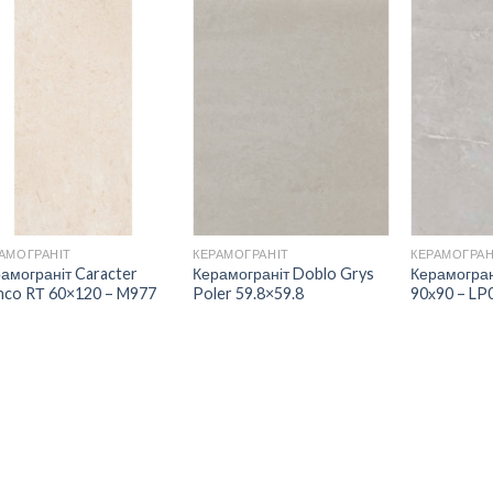
ДОДАТИ
ДОДАТИ
ДО
ДО
СПИСКУ
СПИСКУ
БАЖАНЬ
БАЖАНЬ
АМОГРАНІТ
КЕРАМОГРАНІТ
КЕРАМОГРАН
амограніт Caracter
Керамограніт Doblo Grys
Керамограні
nco RТ 60×120 – M977
Poler 59.8×59.8
90х90 – LP