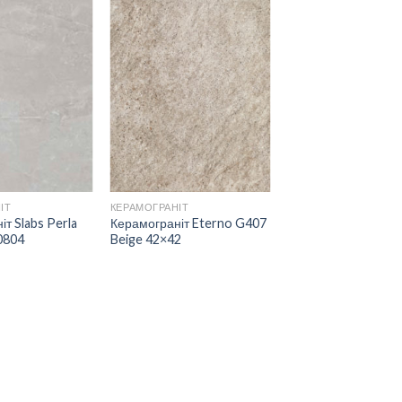
ДОДАТИ
ДОДАТИ
ДО
ДО
СПИСКУ
СПИСКУ
БАЖАНЬ
БАЖАНЬ
ІТ
КЕРАМОГРАНІТ
т Slabs Perla
Керамограніт Eterno G407
0804
Beige 42×42