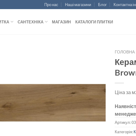
Про нас
Наші магазини
Блог
Контактна і
ИТКА
САНТЕХНІКА
МАГАЗИН
КАТАЛОГИ ПЛИТКИ
ГОЛОВНА
Кера
Brow
ДОДАТИ
ДО
Ціна за м
СПИСКУ
БАЖАНЬ
Наявніст
менедже
Артикул:
03
Категорія: