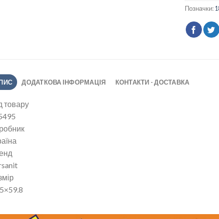
Позначки:
1
ПИС
ДОДАТКОВА ІНФОРМАЦІЯ
КОНТАКТИ - ДОСТАВКА
д товару
5495
робник
раїна
енд
sanit
змір
.5×59.8