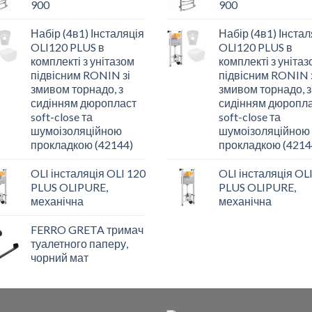
900
900
Набір (4в1) Інсталяція
Набір (4в1) Інстал
OLI120 PLUS в
OLI120 PLUS в
комплекті з унітазом
комплекті з уніта
підвісним RONIN зі
підвісним RONIN 
змивом торнадо, з
змивом торнадо, з
сидінням дюропласт
сидінням дюропл
soft-close та
soft-close та
шумоізоляційною
шумоізоляційною
прокладкою (42144)
прокладкою (4214
OLI інсталяція OLI 120
OLI інсталяція OL
PLUS OLIPURE,
PLUS OLIPURE,
механічна
механічна
FERRO GRETA тримач
туалетного паперу,
чорний мат