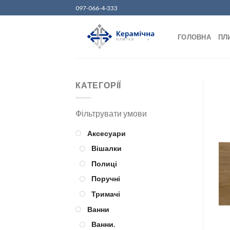
Skip
097-066-4-333
to
content
ГОЛОВНА
ПЛ
КАТЕГОРІЇ
Аксесуари
Вішалки
Полиці
Поручні
Тримачі
Ванни
Ванни.