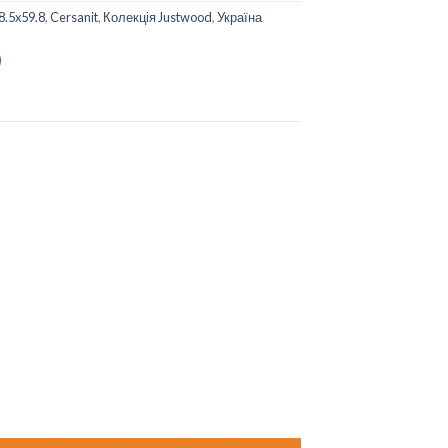
8.5x59.8
,
Cersanit
,
Колекція Justwood
,
Україна