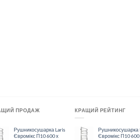
АЩИЙ ПРОДАЖ
КРАЩИЙ РЕЙТИНГ
Рушникосушарка Laris
Рушникосушарка L
Євромікс П10 600 х
Євромікс П10 600