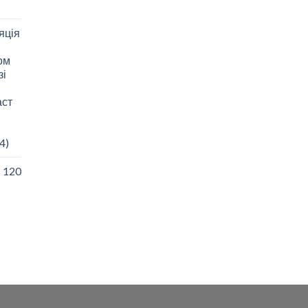
яція
зом
зі
аст
4)
I 120