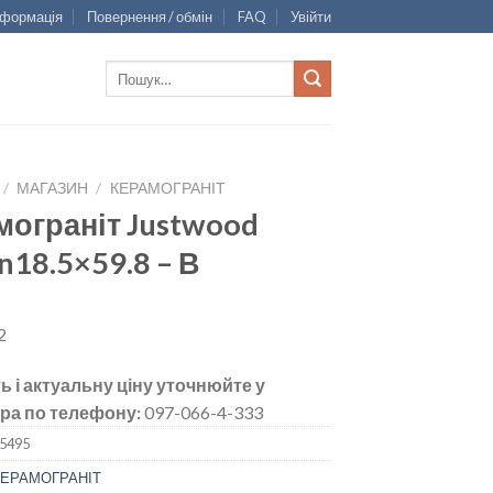
нформація
Повернення / обмін
FAQ
Увійти
Шукати:
/
МАГАЗИН
/
КЕРАМОГРАНІТ
мограніт Justwood
n18.5×59.8 – В
2
ь і актуальну ціну уточнюйте у
ра по телефону:
097-066-4-333
5495
КЕРАМОГРАНІТ