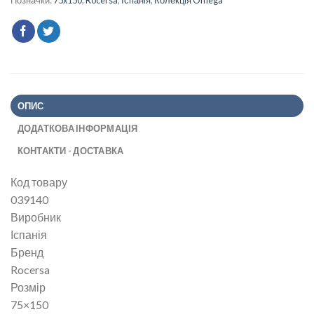
Позначки:
75x150
,
Rocersa
,
Іспанія
,
Колекція Omega
ОПИС
ДОДАТКОВА ІНФОРМАЦІЯ
КОНТАКТИ - ДОСТАВКА
Код товару
039140
Виробник
Іспанія
Бренд
Rocersa
Розмір
75×150