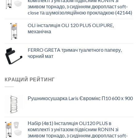
комплекті з унітазом підвісним RONIN зі
змивом торнадо, з сидінням дюропласт soft-
close та шумоізоляційною прокладкою (42144)
OLI інсталяція OLI 120 PLUS OLIPURE,
механічна
FERRO GRETA тримач туалетного паперу,
чорний мат
КРАЩИЙ РЕЙТИНГ
Рушникосушарка Laris Євромікс П10 600 х 900
Набір (4в1) Інсталяція OLI120 PLUS в
комплекті з унітазом підвісним RONIN зі
змивом торнадо, з сидінням дюропласт soft-