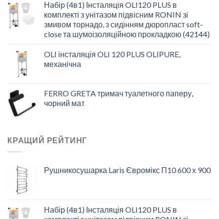
Набір (4в1) Інсталяція OLI120 PLUS в
комплекті з унітазом підвісним RONIN зі
змивом торнадо, з сидінням дюропласт soft-
close та шумоізоляційною прокладкою (42144)
OLI інсталяція OLI 120 PLUS OLIPURE,
механічна
FERRO GRETA тримач туалетного паперу,
чорний мат
КРАЩИЙ РЕЙТИНГ
Рушникосушарка Laris Євромікс П10 600 х 900
Набір (4в1) Інсталяція OLI120 PLUS в