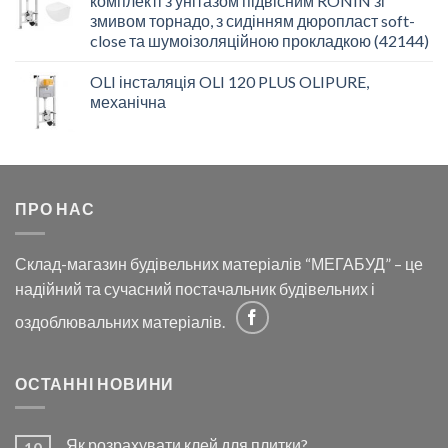
комплекті з унітазом підвісним RONIN зі
змивом торнадо, з сидінням дюропласт soft-
close та шумоізоляційною прокладкою (42144)
OLI інсталяція OLI 120 PLUS OLIPURE,
механічна
ПРО НАС
Склад-магазин будівельних матеріалів “МЕГАБУД” – це
надійний та сучасний постачальник будівельних і
оздоблювальних матеріалів.
ОСТАННІ НОВИНИ
Як розрахувати клей для плитки?
10