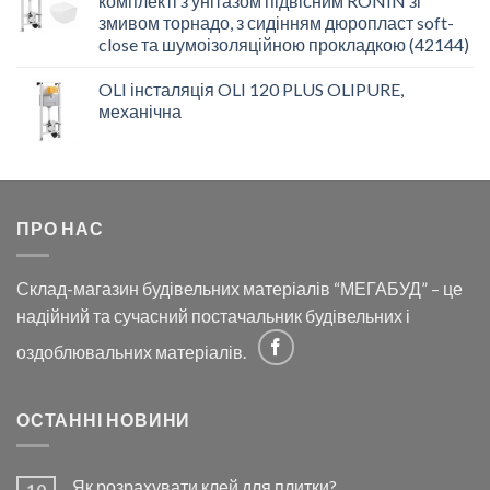
комплекті з унітазом підвісним RONIN зі
змивом торнадо, з сидінням дюропласт soft-
close та шумоізоляційною прокладкою (42144)
OLI інсталяція OLI 120 PLUS OLIPURE,
механічна
ПРО НАС
Склад-магазин будівельних матеріалів “МЕГАБУД” – це
надійний та сучасний постачальник будівельних і
оздоблювальних матеріалів.
ОСТАННІ НОВИНИ
Як розрахувати клей для плитки?
10