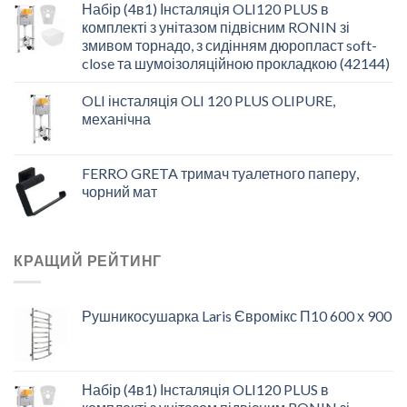
Набір (4в1) Інсталяція OLI120 PLUS в
комплекті з унітазом підвісним RONIN зі
змивом торнадо, з сидінням дюропласт soft-
close та шумоізоляційною прокладкою (42144)
OLI інсталяція OLI 120 PLUS OLIPURE,
механічна
FERRO GRETA тримач туалетного паперу,
чорний мат
КРАЩИЙ РЕЙТИНГ
Рушникосушарка Laris Євромікс П10 600 х 900
Набір (4в1) Інсталяція OLI120 PLUS в