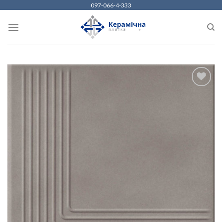
Skip
097-066-4-333
to
content
ДОДАТИ
ДО
СПИСКУ
БАЖАНЬ