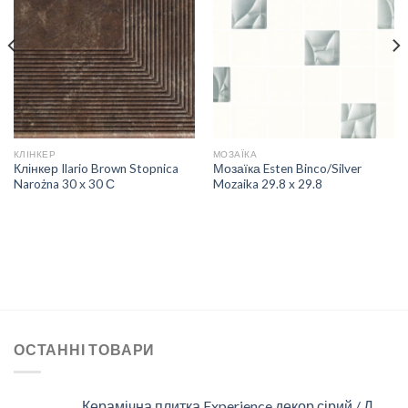
ДОДАТИ
ДОДАТИ
ДО
ДО
СПИСКУ
СПИСКУ
БАЖАНЬ
БАЖАНЬ
КЛІНКЕР
МОЗАЇКА
Клінкер Ilario Brown Stopnica
Мозаїка Esten Binco/Silver
Narożna 30 х 30 С
Mozaika 29.8 x 29.8
ОСТАННІ ТОВАРИ
Керамічна плитка Experience декор сірий / Д