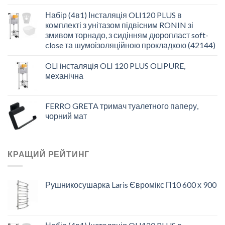
Набір (4в1) Інсталяція OLI120 PLUS в
комплекті з унітазом підвісним RONIN зі
змивом торнадо, з сидінням дюропласт soft-
close та шумоізоляційною прокладкою (42144)
OLI інсталяція OLI 120 PLUS OLIPURE,
механічна
FERRO GRETA тримач туалетного паперу,
чорний мат
КРАЩИЙ РЕЙТИНГ
Рушникосушарка Laris Євромікс П10 600 х 900