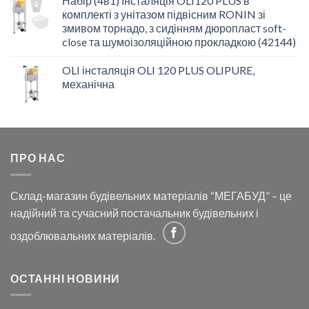
Набір (4в1) Інсталяція OLI120 PLUS в
комплекті з унітазом підвісним RONIN зі
змивом торнадо, з сидінням дюропласт soft-
close та шумоізоляційною прокладкою (42144)
OLI інсталяція OLI 120 PLUS OLIPURE,
механічна
ПРО НАС
Склад-магазин будівельних матеріалів “МЕГАБУД” – це
надійний та сучасний постачальник будівельних і
оздоблювальних матеріалів.
ОСТАННІ НОВИНИ