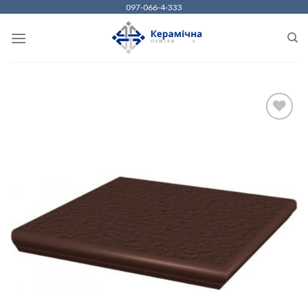
Skip
097-066-4-333
to
content
ДОДАТИ
ДО
СПИСКУ
БАЖАНЬ