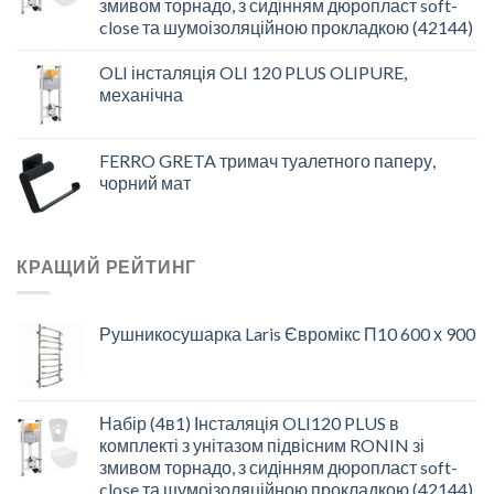
змивом торнадо, з сидінням дюропласт soft-
close та шумоізоляційною прокладкою (42144)
OLI інсталяція OLI 120 PLUS OLIPURE,
механічна
FERRO GRETA тримач туалетного паперу,
чорний мат
КРАЩИЙ РЕЙТИНГ
Рушникосушарка Laris Євромікс П10 600 х 900
Набір (4в1) Інсталяція OLI120 PLUS в
комплекті з унітазом підвісним RONIN зі
змивом торнадо, з сидінням дюропласт soft-
close та шумоізоляційною прокладкою (42144)