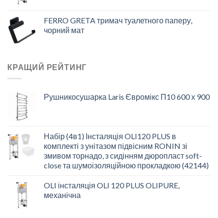
FERRO GRETA тримач туалетного паперу,
чорний мат
КРАЩИЙ РЕЙТИНГ
Рушникосушарка Laris Євромікс П10 600 х 900
Набір (4в1) Інсталяція OLI120 PLUS в
комплекті з унітазом підвісним RONIN зі
змивом торнадо, з сидінням дюропласт soft-
close та шумоізоляційною прокладкою (42144)
OLI інсталяція OLI 120 PLUS OLIPURE,
механічна