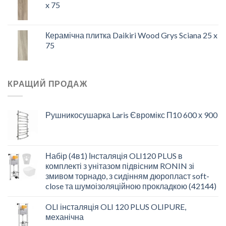
x 75
Керамічна плитка Daikiri Wood Grys Sciana 25 x
75
КРАЩИЙ ПРОДАЖ
Рушникосушарка Laris Євромікс П10 600 х 900
Набір (4в1) Інсталяція OLI120 PLUS в
комплекті з унітазом підвісним RONIN зі
змивом торнадо, з сидінням дюропласт soft-
close та шумоізоляційною прокладкою (42144)
OLI інсталяція OLI 120 PLUS OLIPURE,
механічна