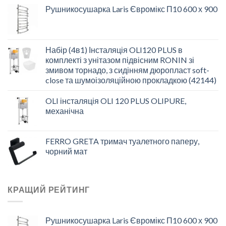
Рушникосушарка Laris Євромікс П10 600 х 900
Набір (4в1) Інсталяція OLI120 PLUS в
комплекті з унітазом підвісним RONIN зі
змивом торнадо, з сидінням дюропласт soft-
close та шумоізоляційною прокладкою (42144)
OLI інсталяція OLI 120 PLUS OLIPURE,
механічна
FERRO GRETA тримач туалетного паперу,
чорний мат
КРАЩИЙ РЕЙТИНГ
Рушникосушарка Laris Євромікс П10 600 х 900