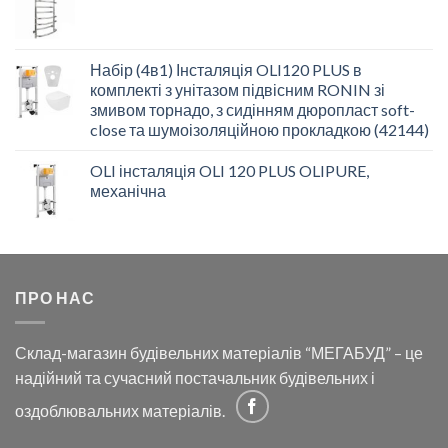
Набір (4в1) Інсталяція OLI120 PLUS в
комплекті з унітазом підвісним RONIN зі
змивом торнадо, з сидінням дюропласт soft-
close та шумоізоляційною прокладкою (42144)
OLI інсталяція OLI 120 PLUS OLIPURE,
механічна
ПРО НАС
Склад-магазин будівельних матеріалів “МЕГАБУД” – це
надійний та сучасний постачальник будівельних і
оздоблювальних матеріалів.