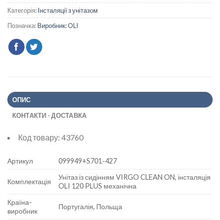
Категорія:
Інсталяції з унітазом
Позначка:
Виробник: OLI
ОПИС
КОНТАКТИ - ДОСТАВКА
Код товару:
43760
Артикул
099949+S701-427
Унітаз із сидінням VIRGO CLEAN ON, інсталяція
Комплектація
OLI 120 PLUS механічна
Країна-
Португалія, Польща
виробник