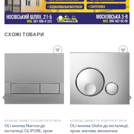
СХОЖІ ТОВАРИ
ДОДАТИ
ДОДАТИ
ДО
ДО
СПИСКУ
СПИСКУ
БАЖАНЬ
БАЖАНЬ
КЛАВІШІ ЗМИВУ ТА КОМПЛЕКТУЮЧІ
КЛАВІШІ ЗМИВУ ТА КОМПЛЕКТУЮЧІ
OLI кнопка Narrow до
OLI кнопка Globe до інсталяції,
інсталяції OLIPURE, хром
хром, матова, механічна