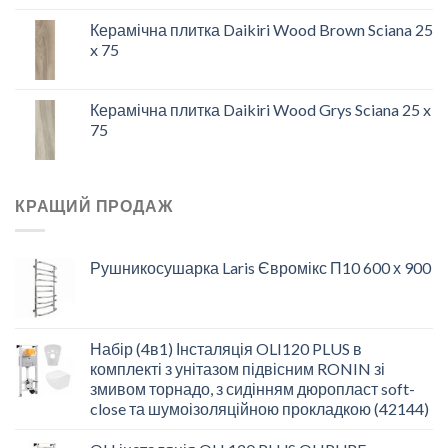
Керамічна плитка Daikiri Wood Brown Sciana 25
x 75
Керамічна плитка Daikiri Wood Grys Sciana 25 x
75
КРАЩИЙ ПРОДАЖ
Рушникосушарка Laris Євромікс П10 600 х 900
Набір (4в1) Інсталяція OLI120 PLUS в
комплекті з унітазом підвісним RONIN зі
змивом торнадо, з сидінням дюропласт soft-
close та шумоізоляційною прокладкою (42144)