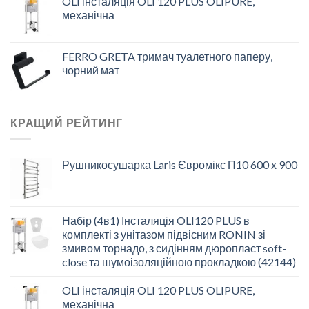
OLI інсталяція OLI 120 PLUS OLIPURE,
механічна
FERRO GRETA тримач туалетного паперу,
чорний мат
КРАЩИЙ РЕЙТИНГ
Рушникосушарка Laris Євромікс П10 600 х 900
Набір (4в1) Інсталяція OLI120 PLUS в
комплекті з унітазом підвісним RONIN зі
змивом торнадо, з сидінням дюропласт soft-
close та шумоізоляційною прокладкою (42144)
OLI інсталяція OLI 120 PLUS OLIPURE,
механічна