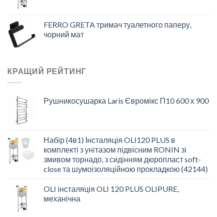
FERRO GRETA тримач туалетного паперу,
чорний мат
КРАЩИЙ РЕЙТИНГ
Рушникосушарка Laris Євромікс П10 600 х 900
Набір (4в1) Інсталяція OLI120 PLUS в
комплекті з унітазом підвісним RONIN зі
змивом торнадо, з сидінням дюропласт soft-
close та шумоізоляційною прокладкою (42144)
OLI інсталяція OLI 120 PLUS OLIPURE,
механічна