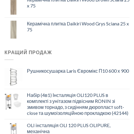
x 75
Керамічна плитка Daikiri Wood Grys Sciana 25 x
75
КРАЩИЙ ПРОДАЖ
Рушникосушарка Laris Євромікс П10 600 х 900
Набір (4в1) Інсталяція OLI120 PLUS в
комплекті з унітазом підвісним RONIN зі
змивом торнадо, з сидінням дюропласт soft-
close та шумоізоляційною прокладкою (42144)
OLI інсталяція OLI 120 PLUS OLIPURE,
механічна