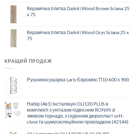
Керамічна плитка Daikiri Wood Brown Sciana 25
x 75
Керамічна плитка Daikiri Wood Grys Sciana 25 x
75
КРАЩИЙ ПРОДАЖ
Рушникосушарка Laris Євромікс П10 600 х 900
Набір (4в1) Інсталяція OLI120 PLUS в
комплекті з унітазом підвісним RONIN зі
змивом торнадо, з сидінням дюропласт soft-
close та шумоізоляційною прокладкою (42144)
OLI інсталяція OLI 120 PLUS OLIPURE,