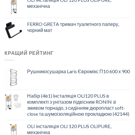
механічна
FERRO GRETA тримач туалетного паперу,
чорний мат
КРАЩИЙ РЕЙТИНГ
Рушникосушарка Laris Євромікс П10 600 х 900
Набір (4в1) Інсталяція OLI120 PLUS в
комплекті з унітазом підвісним RONIN зі
змивом торнадо, з сидінням дюропласт soft-
close та шумоізоляційною прокладкою (42144)
OLI інсталяція OLI 120 PLUS OLIPURE,
механічна