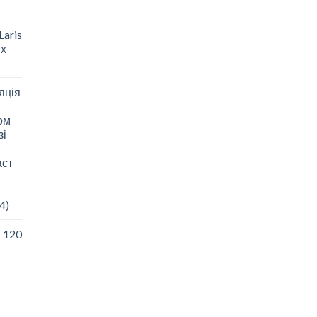
aris
 х
яція
зом
зі
аст
4)
I 120