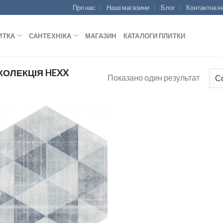
Про нас
Наші магазини
Блог
Контактна і
ИТКА
САНТЕХНІКА
МАГАЗИН
КАТАЛОГИ ПЛИТКИ
КОЛЕКЦІЯ HEXX
Показано один результат
ДОДАТИ
ДО
СПИСКУ
БАЖАНЬ