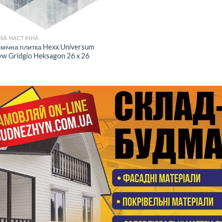
КА НАСТІННА
мічна плитка Hexx Universum
w Gridgio Heksagon 26 x 26