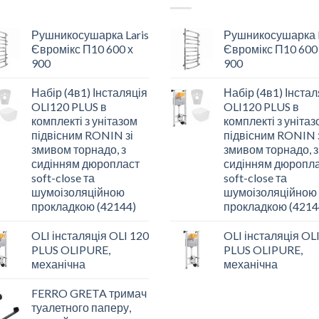
Рушникосушарка Laris
Рушникосушарка L
Євромікс П10 600 х
Євромікс П10 600
900
900
Набір (4в1) Інсталяція
Набір (4в1) Інстал
OLI120 PLUS в
OLI120 PLUS в
комплекті з унітазом
комплекті з уніта
підвісним RONIN зі
підвісним RONIN 
змивом торнадо, з
змивом торнадо, з
сидінням дюропласт
сидінням дюропл
soft-close та
soft-close та
шумоізоляційною
шумоізоляційною
прокладкою (42144)
прокладкою (4214
OLI інсталяція OLI 120
OLI інсталяція OL
PLUS OLIPURE,
PLUS OLIPURE,
механічна
механічна
FERRO GRETA тримач
туалетного паперу,