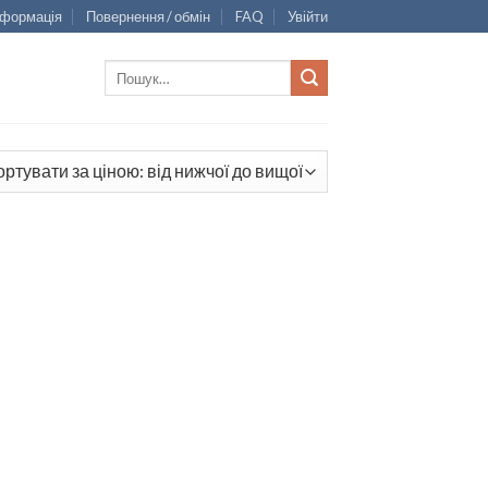
нформація
Повернення / обмін
FAQ
Увійти
Шукати: