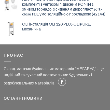
комплекті з унітазом підвісним RONIN зі
змивом торнадо, з сидінням дюропласт soft-
close та шумоізоляційною прокладкою (42144)
OLI інсталяція OLI 120 PLUS OLIPURE,
механічна
ПРО НАС
Склад-магазин будівельних матеріалів “МЕГАБУД” – це
надійний та сучасний постачальник будівельних і
оздоблювальних матеріалів.
ОСТАННІ НОВИНИ