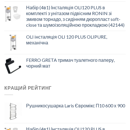
Набір (4в1) Інсталяція OLI120 PLUS в
комплекті з унітазом підвісним RONIN зі
змивом торнадо, з сидінням дюропласт soft-
close та шумоізоляційною прокладкою (42144)
OLI інсталяція OLI 120 PLUS OLIPURE,
механічна
FERRO GRETA тримач туалетного паперу,
чорний мат
КРАЩИЙ РЕЙТИНГ
Рушникосушарка Laris Євромікс П10 600 х 900
Набір (4в1) Інсталяція OLI120 PLUS в