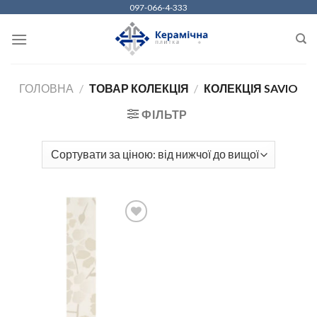
Skip
097-066-4-333
to
content
ГОЛОВНА
/
ТОВАР КОЛЕКЦІЯ
/
КОЛЕКЦІЯ SAVIO
ФІЛЬТР
ДОДАТИ
ДО
СПИСКУ
БАЖАНЬ