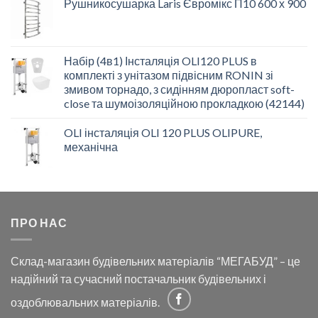
Рушникосушарка Laris Євромікс П10 600 х 900
Набір (4в1) Інсталяція OLI120 PLUS в
комплекті з унітазом підвісним RONIN зі
змивом торнадо, з сидінням дюропласт soft-
close та шумоізоляційною прокладкою (42144)
OLI інсталяція OLI 120 PLUS OLIPURE,
механічна
ПРО НАС
Склад-магазин будівельних матеріалів “МЕГАБУД” – це
надійний та сучасний постачальник будівельних і
оздоблювальних матеріалів.