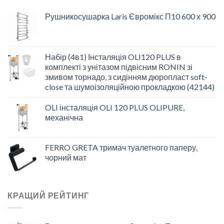
Рушникосушарка Laris Євромікс П10 600 х 900
Набір (4в1) Інсталяція OLI120 PLUS в
комплекті з унітазом підвісним RONIN зі
змивом торнадо, з сидінням дюропласт soft-
close та шумоізоляційною прокладкою (42144)
OLI інсталяція OLI 120 PLUS OLIPURE,
механічна
FERRO GRETA тримач туалетного паперу,
чорний мат
КРАЩИЙ РЕЙТИНГ