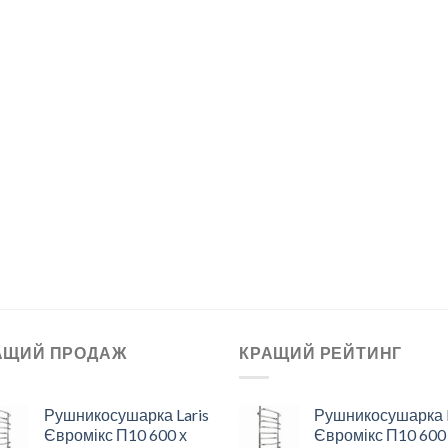
АЩИЙ ПРОДАЖ
КРАЩИЙ РЕЙТИНГ
Рушникосушарка Laris
Рушникосушарка L
Євромікс П10 600 х
Євромікс П10 600