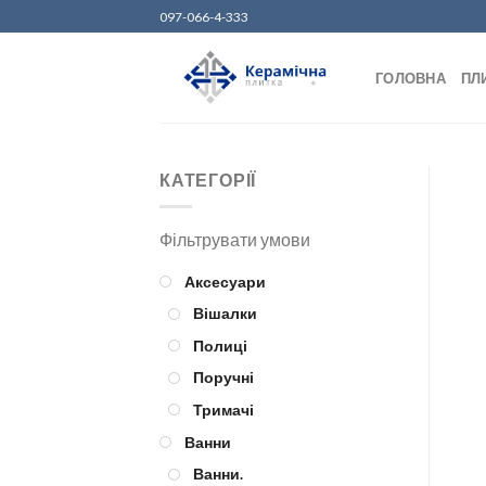
Skip
097-066-4-333
to
content
ГОЛОВНА
ПЛ
КАТЕГОРІЇ
Аксесуари
Вішалки
Полиці
Поручні
Тримачі
Ванни
Ванни.