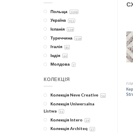
StarGres
88
С
39.8x119.8
47
Біде
Marconi Ceramica
Польща
73
30x33
2098
38
Компакти, унітази
Italica
Україна
53
29x89
913
38
Комплектуючі сантех.
Opoczno PL
Іспанія
44
6.5x29.8
538
33
кераміки
Rocersa
Туреччина
24
18.5x59.8
118
32
Мийки для кухні
ДОДАТИ
ДОДАТИ
Azulejos Benadresa
Італія
17
120x120
81
ДО
ДО
29
П'єдестали
СПИСКУ
СПИСКУ
Marazzi IT
Індія
16
17.1x19.8
64
28
БАЖАНЬ
БАЖАНЬ
Пісуари
Prissmacer
Молдова
14
29.5x59.5
7
22
Умивальники
Levanta
11
75x150
22
Системи інсталяцій
КОЛЕКЦІЯ
Keramo Rosso
7
25x80
21
ПЛИТКА НАСТІННА
ПЛИТКА НАСТІННА
ПЛИ
Інсталяції з унітазом
Керамічна плитка Vanilla
Керамічна плитка Calm
Кер
19x89
21
Beige_Mlecz Inserto 10×10
Beige Sciana Rekt.
Str
Клавіші змиву та
Колекція Neve Creative
56
29,8X59,8
32.5x32.5
20
комплектуючі
Колекція Uniwersalna
9.8x9.8
20
Системи для біде
Listwa
51
119.8x119.8
19
Системи для унітазів
Колекція Intero
39
23x50
18
Сифони, водозапірна та
Колекція Architeq
37