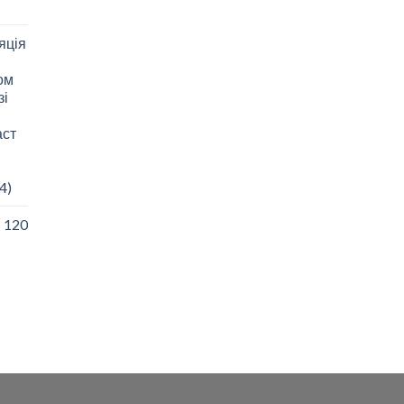
яція
зом
зі
аст
4)
I 120