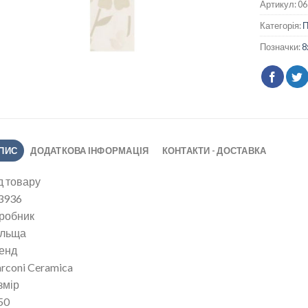
Артикул:
06
Категорія:
Позначки:
8
ПИС
ДОДАТКОВА ІНФОРМАЦІЯ
КОНТАКТИ - ДОСТАВКА
д товару
3936
робник
льща
енд
rconi Ceramica
змір
50