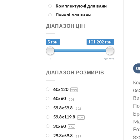
Комплектуючі для ванн
Панелі для ванн
Змішувачі, крани
ДІАПАЗОН ЦІН
Аксесуари
5 грн.
101 202 грн.
Для біде
Для ванної
5
101 202
Для душа
О
Для кухні
ДІАПАЗОН РОЗМИРІВ
Для умивальника
Ко
Душові лійки
60x120
06
299
Ви
Душові системи
60x60
203
По
Комплектуючі для
59.8x59.8
202
Бр
змішувачів
59.8x119.8
171
Ma
Набори
30x60
169
Ро
Керамічна плитка
29.8x59.8
8×
139