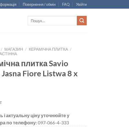
нформація
Повернення / обмін
FAQ
Увійти
Шукати:
/
МАГАЗИН
/
КЕРАМІЧНА ПЛИТКА
/
АСТІННА
мічна плитка Savio
 Jasna Fiore Listwa 8 x
т
ь і актуальну ціну уточнюйте у
ра по телефону:
097-066-4-333