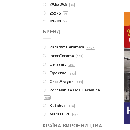
ПЛИТКА ДЛЯ ПІДЛОГИ
29.8x29.8
99
ПЛИТКА НАСТІННА
25x75
95
КЕРАМОГРАНІТ
33x33
94
КЛІНКЕР
20x120
БРЕНД
89
Меблі для ванної кімнати
30x30
88
Дзеркала, дзеркальні
Paradyz Ceramica
19.8x19.8
1497
86
шафи
InterCerama
29.7x60
503
77
Пенали
Cersanit
20x60
405
74
Тумби з умивальниками
Opoczno
42x42
393
63
МОЗАЇКА
Gres Aragon
19.8x119.8
219
60
Рушнико сушарки
Porcelanite Dos Ceramica
30x90
59
Водяні
133
29.8x89.8
58
Електричні
Kutahya
118
120x240
58
Комплектуючі до сушарок
Marazzi PL
112
8.1x30
57
Сантехніка
Ecoceramic
93
25x40
КРАЇНА ВИРОБНИЦТВА
47
Сантехнічна кераміка