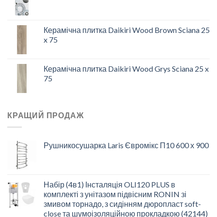
Керамічна плитка Daikiri Wood Brown Sciana 25
x 75
Керамічна плитка Daikiri Wood Grys Sciana 25 x
75
КРАЩИЙ ПРОДАЖ
Рушникосушарка Laris Євромікс П10 600 х 900
Набір (4в1) Інсталяція OLI120 PLUS в
комплекті з унітазом підвісним RONIN зі
змивом торнадо, з сидінням дюропласт soft-
close та шумоізоляційною прокладкою (42144)