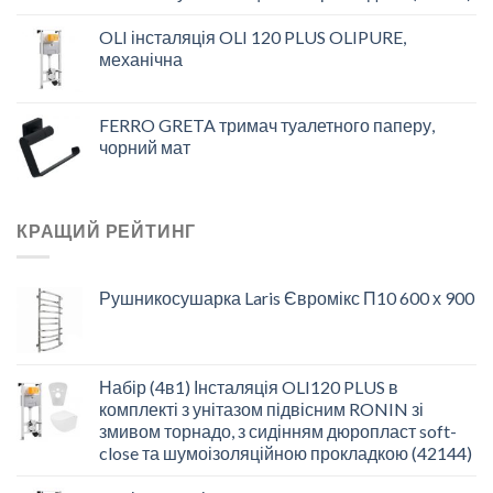
OLI інсталяція OLI 120 PLUS OLIPURE,
механічна
FERRO GRETA тримач туалетного паперу,
чорний мат
КРАЩИЙ РЕЙТИНГ
Рушникосушарка Laris Євромікс П10 600 х 900
Набір (4в1) Інсталяція OLI120 PLUS в
комплекті з унітазом підвісним RONIN зі
змивом торнадо, з сидінням дюропласт soft-
close та шумоізоляційною прокладкою (42144)