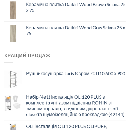
Керамічна плитка Daikiri Wood Brown Sciana 25
x 75
Керамічна плитка Daikiri Wood Grys Sciana 25 x
75
КРАЩИЙ ПРОДАЖ
Рушникосушарка Laris Євромікс П10 600 х 900
Набір (4в1) Інсталяція OLI120 PLUS в
комплекті з унітазом підвісним RONIN зі
змивом торнадо, з сидінням дюропласт soft-
close та шумоізоляційною прокладкою (42144)
OLI інсталяція OLI 120 PLUS OLIPURE,