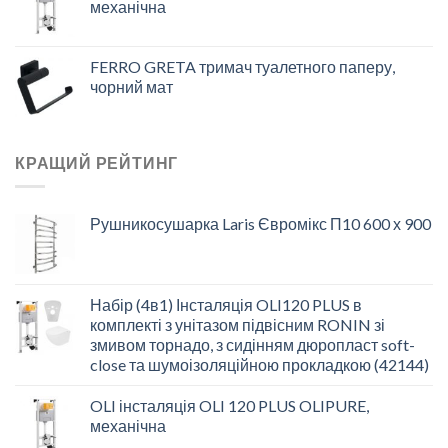
механічна
FERRO GRETA тримач туалетного паперу,
чорний мат
КРАЩИЙ РЕЙТИНГ
Рушникосушарка Laris Євромікс П10 600 х 900
Набір (4в1) Інсталяція OLI120 PLUS в
комплекті з унітазом підвісним RONIN зі
змивом торнадо, з сидінням дюропласт soft-
close та шумоізоляційною прокладкою (42144)
OLI інсталяція OLI 120 PLUS OLIPURE,
механічна