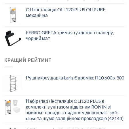
OLI інсталяція OLI 120 PLUS OLIPURE,
механічна
FERRO GRETA тримач туалетного паперу,
чорний мат
КРАЩИЙ РЕЙТИНГ
Рушникосушарка Laris Євромікс П10 600 х 900
Набір (4в1) Інсталяція OLI120 PLUS в
комплекті з унітазом підвісним RONIN зі
змивом торнадо, з сидінням дюропласт soft-
close та шумоізоляційною прокладкою (42144)