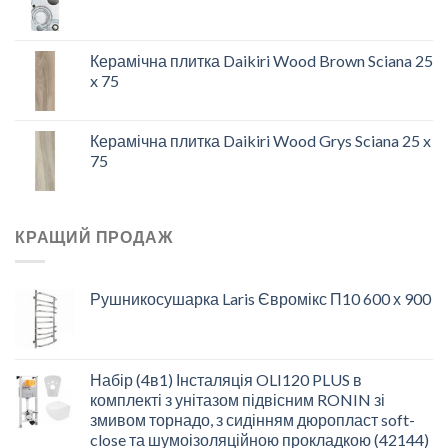
Керамічна плитка Daikiri Wood Brown Sciana 25
x 75
Керамічна плитка Daikiri Wood Grys Sciana 25 x
75
КРАЩИЙ ПРОДАЖ
Рушникосушарка Laris Євромікс П10 600 х 900
Набір (4в1) Інсталяція OLI120 PLUS в
комплекті з унітазом підвісним RONIN зі
змивом торнадо, з сидінням дюропласт soft-
close та шумоізоляційною прокладкою (42144)