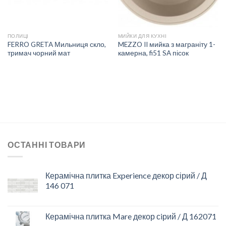
ПОЛИЦІ
МИЙКИ ДЛЯ КУХНІ
FERRO GRETA Мильниця скло,
MEZZO II мийка з маграніту 1-
тримач чорний мат
камерна, fi51 SA пісок
ОСТАННІ ТОВАРИ
Керамічна плитка Experience декор сірий / Д
146 071
Керамічна плитка Mare декор сiрий / Д 162071