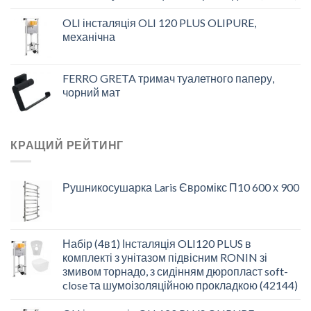
OLI інсталяція OLI 120 PLUS OLIPURE,
механічна
FERRO GRETA тримач туалетного паперу,
чорний мат
КРАЩИЙ РЕЙТИНГ
Рушникосушарка Laris Євромікс П10 600 х 900
Набір (4в1) Інсталяція OLI120 PLUS в
комплекті з унітазом підвісним RONIN зі
змивом торнадо, з сидінням дюропласт soft-
close та шумоізоляційною прокладкою (42144)