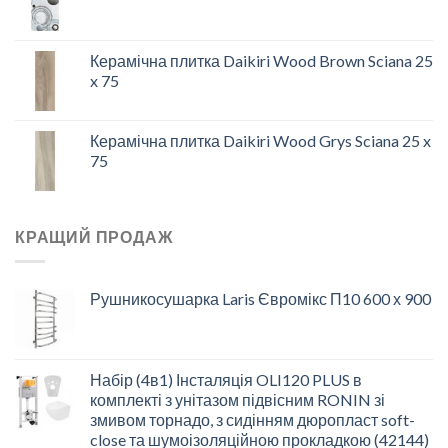
Керамічна плитка Daikiri Wood Brown Sciana 25
x 75
Керамічна плитка Daikiri Wood Grys Sciana 25 x
75
КРАЩИЙ ПРОДАЖ
Рушникосушарка Laris Євромікс П10 600 х 900
Набір (4в1) Інсталяція OLI120 PLUS в
комплекті з унітазом підвісним RONIN зі
змивом торнадо, з сидінням дюропласт soft-
close та шумоізоляційною прокладкою (42144)