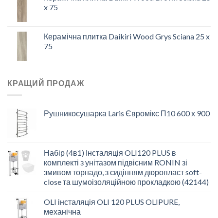
x 75
Керамічна плитка Daikiri Wood Grys Sciana 25 x
75
КРАЩИЙ ПРОДАЖ
Рушникосушарка Laris Євромікс П10 600 х 900
Набір (4в1) Інсталяція OLI120 PLUS в
комплекті з унітазом підвісним RONIN зі
змивом торнадо, з сидінням дюропласт soft-
close та шумоізоляційною прокладкою (42144)
OLI інсталяція OLI 120 PLUS OLIPURE,
механічна