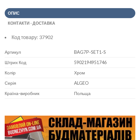
ОПИС
КОНТАКТИ - ДОСТАВКА
Код товару:
37902
Артикул
BAG7P-SET1-S
Штрих Код
5902194951746
Колір
Хром
Серія
ALGEO
Країна-виробник
Польща