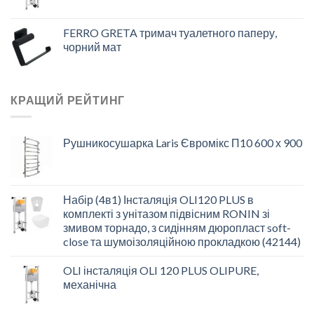
FERRO GRETA тримач туалетного паперу,
чорний мат
КРАЩИЙ РЕЙТИНГ
Рушникосушарка Laris Євромікс П10 600 х 900
Набір (4в1) Інсталяція OLI120 PLUS в
комплекті з унітазом підвісним RONIN зі
змивом торнадо, з сидінням дюропласт soft-
close та шумоізоляційною прокладкою (42144)
OLI інсталяція OLI 120 PLUS OLIPURE,
механічна