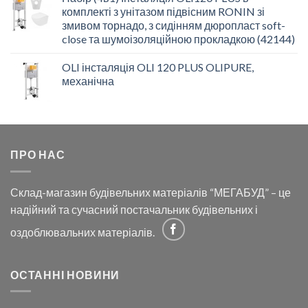
комплекті з унітазом підвісним RONIN зі
змивом торнадо, з сидінням дюропласт soft-
close та шумоізоляційною прокладкою (42144)
OLI інсталяція OLI 120 PLUS OLIPURE,
механічна
ПРО НАС
Склад-магазин будівельних матеріалів “МЕГАБУД” – це
надійний та сучасний постачальник будівельних і
оздоблювальних матеріалів.
ОСТАННІ НОВИНИ