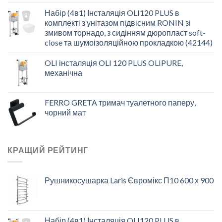
Набір (4в1) Інсталяція OLI120 PLUS в
комплекті з унітазом підвісним RONIN зі
змивом торнадо, з сидінням дюропласт soft-
close та шумоізоляційною прокладкою (42144)
OLI інсталяція OLI 120 PLUS OLIPURE,
механічна
FERRO GRETA тримач туалетного паперу,
чорний мат
КРАЩИЙ РЕЙТИНГ
Рушникосушарка Laris Євромікс П10 600 х 900
Набір (4в1) Інсталяція OLI120 PLUS в