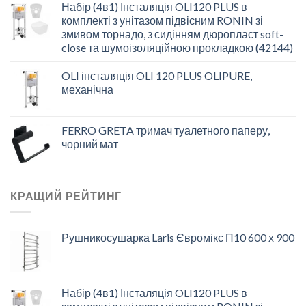
Набір (4в1) Інсталяція OLI120 PLUS в
комплекті з унітазом підвісним RONIN зі
змивом торнадо, з сидінням дюропласт soft-
close та шумоізоляційною прокладкою (42144)
OLI інсталяція OLI 120 PLUS OLIPURE,
механічна
FERRO GRETA тримач туалетного паперу,
чорний мат
КРАЩИЙ РЕЙТИНГ
Рушникосушарка Laris Євромікс П10 600 х 900
Набір (4в1) Інсталяція OLI120 PLUS в