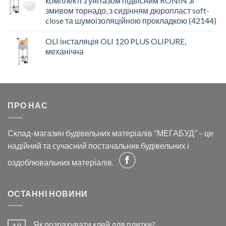
комплекті з унітазом підвісним RONIN зі
змивом торнадо, з сидінням дюропласт soft-
close та шумоізоляційною прокладкою (42144)
OLI інсталяція OLI 120 PLUS OLIPURE,
механічна
ПРО НАС
Склад-магазин будівельних матеріалів “МЕГАБУД” – це
надійний та сучасний постачальник будівельних і
оздоблювальних матеріалів.
ОСТАННІ НОВИНИ
Як розрахувати клей для плитки?
10