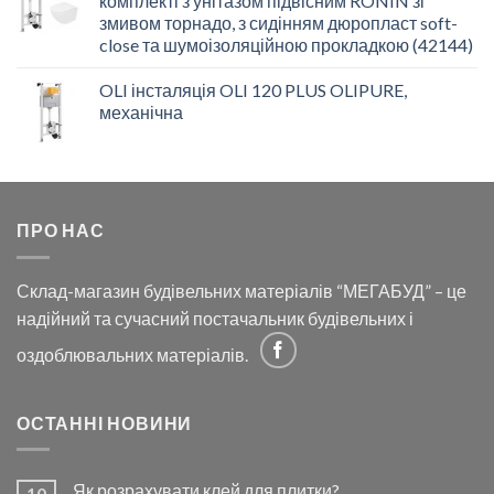
комплекті з унітазом підвісним RONIN зі
змивом торнадо, з сидінням дюропласт soft-
close та шумоізоляційною прокладкою (42144)
OLI інсталяція OLI 120 PLUS OLIPURE,
механічна
ПРО НАС
Склад-магазин будівельних матеріалів “МЕГАБУД” – це
надійний та сучасний постачальник будівельних і
оздоблювальних матеріалів.
ОСТАННІ НОВИНИ
Як розрахувати клей для плитки?
10