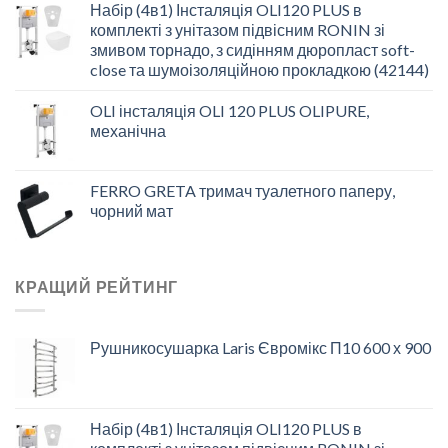
Набір (4в1) Інсталяція OLI120 PLUS в
комплекті з унітазом підвісним RONIN зі
змивом торнадо, з сидінням дюропласт soft-
close та шумоізоляційною прокладкою (42144)
OLI інсталяція OLI 120 PLUS OLIPURE,
механічна
FERRO GRETA тримач туалетного паперу,
чорний мат
КРАЩИЙ РЕЙТИНГ
Рушникосушарка Laris Євромікс П10 600 х 900
Набір (4в1) Інсталяція OLI120 PLUS в