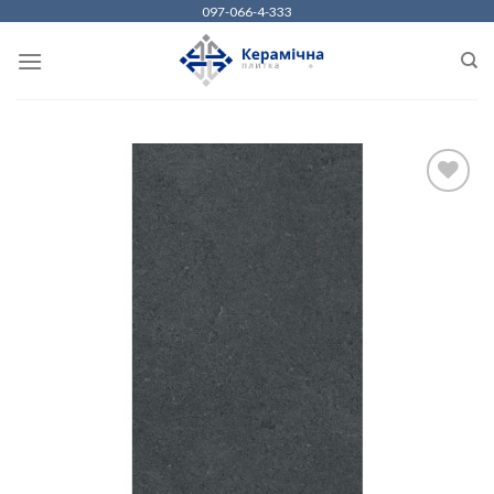
Skip
097-066-4-333
to
content
ДОДАТИ
ДО
СПИСКУ
БАЖАНЬ