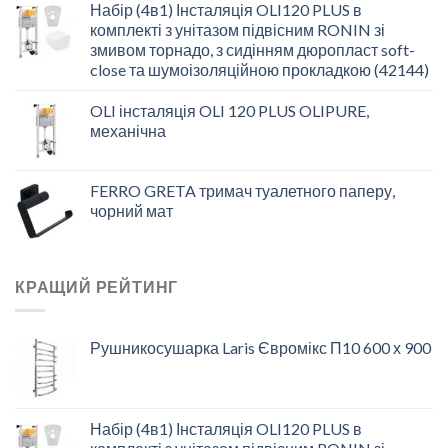
Набір (4в1) Інсталяція OLI120 PLUS в
комплекті з унітазом підвісним RONIN зі
змивом торнадо, з сидінням дюропласт soft-
close та шумоізоляційною прокладкою (42144)
OLI інсталяція OLI 120 PLUS OLIPURE,
механічна
FERRO GRETA тримач туалетного паперу,
чорний мат
КРАЩИЙ РЕЙТИНГ
Рушникосушарка Laris Євромікс П10 600 х 900
Набір (4в1) Інсталяція OLI120 PLUS в