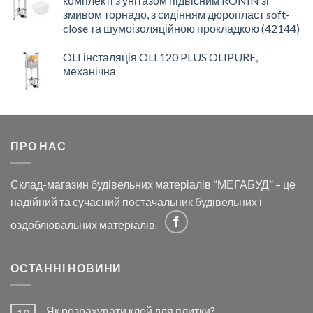
комплекті з унітазом підвісним RONIN зі
змивом торнадо, з сидінням дюропласт soft-
close та шумоізоляційною прокладкою (42144)
OLI інсталяція OLI 120 PLUS OLIPURE,
механічна
ПРО НАС
Склад-магазин будівельних матеріалів “МЕГАБУД” – це
надійний та сучасний постачальник будівельних і
оздоблювальних матеріалів.
ОСТАННІ НОВИНИ
Як розрахувати клей для плитки?
10