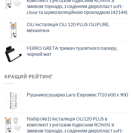
комплекті з унітазом підвісним RONIN зі
змивом торнадо, з сидінням дюропласт soft-
close та шумоізоляційною прокладкою (42144)
OLI інсталяція OLI 120 PLUS OLIPURE,
механічна
FERRO GRETA тримач туалетного паперу,
чорний мат
КРАЩИЙ РЕЙТИНГ
Рушникосушарка Laris Євромікс П10 600 х 900
Набір (4в1) Інсталяція OLI120 PLUS в
комплекті з унітазом підвісним RONIN зі
змивом торнадо, з сидінням дюропласт soft-