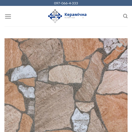
Skip
097-066-4-333
to
content
ДОДАТИ
ДО
СПИСКУ
БАЖАНЬ