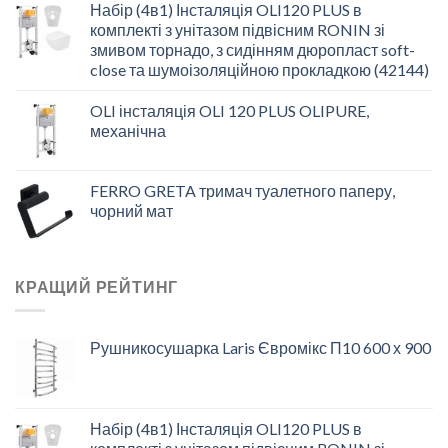
Набір (4в1) Інсталяція OLI120 PLUS в
комплекті з унітазом підвісним RONIN зі
змивом торнадо, з сидінням дюропласт soft-
close та шумоізоляційною прокладкою (42144)
OLI інсталяція OLI 120 PLUS OLIPURE,
механічна
FERRO GRETA тримач туалетного паперу,
чорний мат
КРАЩИЙ РЕЙТИНГ
Рушникосушарка Laris Євромікс П10 600 х 900
Набір (4в1) Інсталяція OLI120 PLUS в