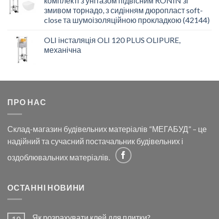
комплекті з унітазом підвісним RONIN зі
змивом торнадо, з сидінням дюропласт soft-
close та шумоізоляційною прокладкою (42144)
OLI інсталяція OLI 120 PLUS OLIPURE,
механічна
ПРО НАС
Склад-магазин будівельних матеріалів “МЕГАБУД” – це
надійний та сучасний постачальник будівельних і
оздоблювальних матеріалів.
ОСТАННІ НОВИНИ
Як розрахувати клей для плитки?
10