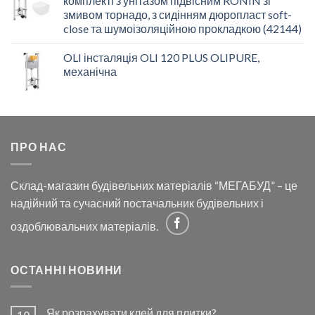
комплекті з унітазом підвісним RONIN зі
змивом торнадо, з сидінням дюропласт soft-
close та шумоізоляційною прокладкою (42144)
OLI інсталяція OLI 120 PLUS OLIPURE,
механічна
ПРО НАС
Склад-магазин будівельних матеріалів “МЕГАБУД” – це
надійний та сучасний постачальник будівельних і
оздоблювальних матеріалів.
ОСТАННІ НОВИНИ
Як розрахувати клей для плитки?
10