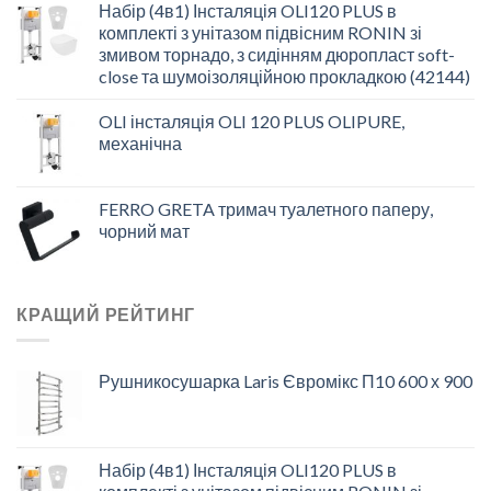
Набір (4в1) Інсталяція OLI120 PLUS в
комплекті з унітазом підвісним RONIN зі
змивом торнадо, з сидінням дюропласт soft-
close та шумоізоляційною прокладкою (42144)
OLI інсталяція OLI 120 PLUS OLIPURE,
механічна
FERRO GRETA тримач туалетного паперу,
чорний мат
КРАЩИЙ РЕЙТИНГ
Рушникосушарка Laris Євромікс П10 600 х 900
Набір (4в1) Інсталяція OLI120 PLUS в