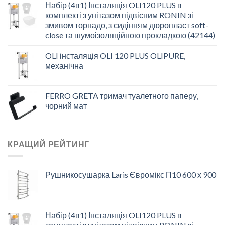
Набір (4в1) Інсталяція OLI120 PLUS в
комплекті з унітазом підвісним RONIN зі
змивом торнадо, з сидінням дюропласт soft-
close та шумоізоляційною прокладкою (42144)
OLI інсталяція OLI 120 PLUS OLIPURE,
механічна
FERRO GRETA тримач туалетного паперу,
чорний мат
КРАЩИЙ РЕЙТИНГ
Рушникосушарка Laris Євромікс П10 600 х 900
Набір (4в1) Інсталяція OLI120 PLUS в