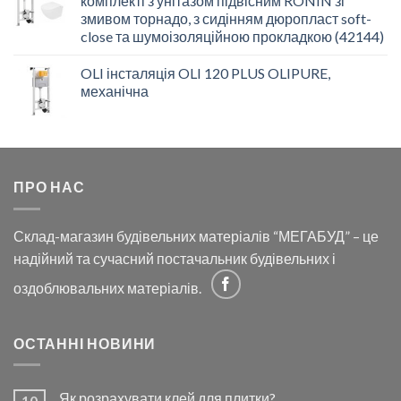
комплекті з унітазом підвісним RONIN зі
змивом торнадо, з сидінням дюропласт soft-
close та шумоізоляційною прокладкою (42144)
OLI інсталяція OLI 120 PLUS OLIPURE,
механічна
ПРО НАС
Склад-магазин будівельних матеріалів “МЕГАБУД” – це
надійний та сучасний постачальник будівельних і
оздоблювальних матеріалів.
ОСТАННІ НОВИНИ
Як розрахувати клей для плитки?
10