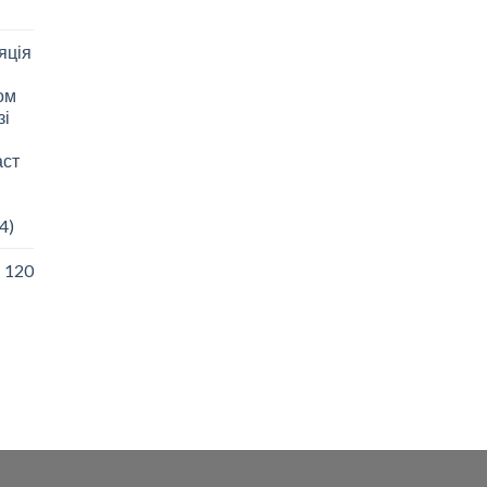
яція
зом
зі
аст
4)
I 120