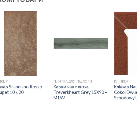
ДОДАТИ
ДОДАТИ
ДО
ДО
СПИСКУ
СПИСКУ
БАЖАНЬ
БАЖАНЬ
НКЕР
ПЛИТКА ДЛЯ ПІДЛОГИ
КЛІНКЕР
нкер Scandiano Rosso
Керамічна плитка
Клінкер Na
apet 10 х 20
Treverkheart Grey 15X90 –
Cokol Dwu
M15V
Schodowy L