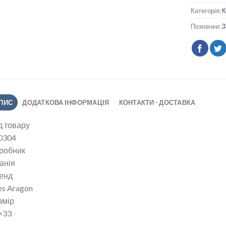
Категорія:
Позначки:
3
ПИС
ДОДАТКОВА ІНФОРМАЦІЯ
КОНТАКТИ - ДОСТАВКА
д товару
0304
робник
анія
енд
es Aragon
змір
×33