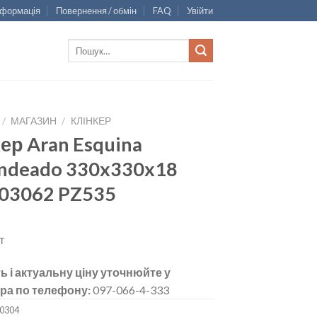
нформація
Повернення / обмін
FAQ
Увійти
Шукати:
/
МАГАЗИН
/
КЛІНКЕР
ер Aran Esquina
ndeado 330x330x18
03062 PZ535
т
ь і актуальну ціну уточнюйте у
ра по телефону:
097-066-4-333
0304