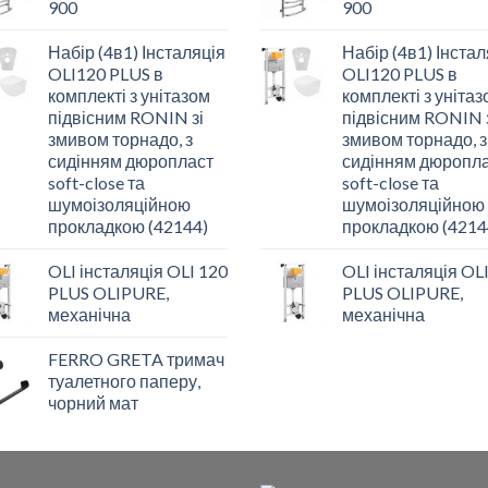
900
900
Набір (4в1) Інсталяція
Набір (4в1) Інстал
OLI120 PLUS в
OLI120 PLUS в
комплекті з унітазом
комплекті з уніта
підвісним RONIN зі
підвісним RONIN 
змивом торнадо, з
змивом торнадо, з
сидінням дюропласт
сидінням дюропл
soft-close та
soft-close та
шумоізоляційною
шумоізоляційною
прокладкою (42144)
прокладкою (4214
OLI інсталяція OLI 120
OLI інсталяція OL
PLUS OLIPURE,
PLUS OLIPURE,
механічна
механічна
FERRO GRETA тримач
туалетного паперу,
чорний мат