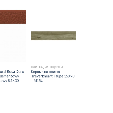
ДОДАТИ
ДОДАТИ
ДО
ДО
СПИСКУ
СПИСКУ
БАЖАНЬ
БАЖАНЬ
ПЛИТКА ДЛЯ ПІДЛОГИ
tural Rosa Duro
Керамічна плитка
elementowy
Treverkheart Taupe 15X90
ewy 8.1×30
– M15U