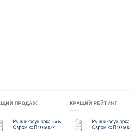
АЩИЙ ПРОДАЖ
КРАЩИЙ РЕЙТИНГ
Рушникосушарка Laris
Рушникосушарка L
Євромікс П10 600 х
Євромікс П10 600