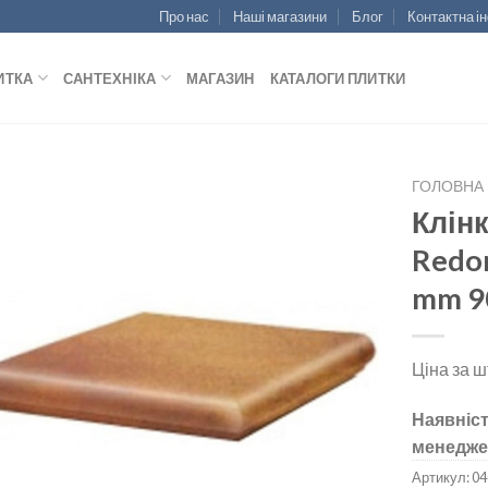
Про нас
Наші магазини
Блог
Контактна і
ИТКА
САНТЕХНІКА
МАГАЗИН
КАТАЛОГИ ПЛИТКИ
ГОЛОВНА
Клінк
Redo
mm 9
ДОДАТИ
ДО
СПИСКУ
БАЖАНЬ
Ціна за ш
Наявніст
менедже
Артикул:
04