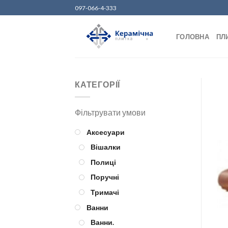
Skip
097-066-4-333
to
content
ГОЛОВНА
ПЛ
КАТЕГОРІЇ
Аксесуари
Вішалки
Полиці
Поручні
Тримачі
Ванни
Ванни.