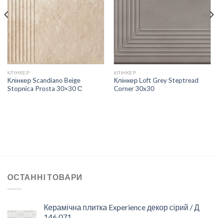
СПИСКУ
СПИСКУ
БАЖАНЬ
БАЖАНЬ
КЛІНКЕР
КЛІНКЕР
Клінкер Scandiano Beige
Клінкер Loft Grey Steptread
Stopnica Prosta 30×30 С
Corner 30х30
ОСТАННІ ТОВАРИ
Керамічна плитка Experience декор сірий / Д
146 071