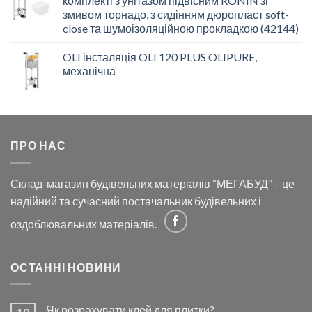
комплекті з унітазом підвісним RONIN зі
змивом торнадо, з сидінням дюропласт soft-
close та шумоізоляційною прокладкою (42144)
OLI інсталяція OLI 120 PLUS OLIPURE,
механічна
ПРО НАС
Склад-магазин будівельних матеріалів “МЕГАБУД” – це
надійний та сучасний постачальник будівельних і
оздоблювальних матеріалів.
ОСТАННІ НОВИНИ
Як розрахувати клей для плитки?
10