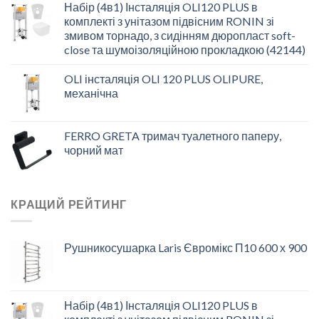
Набір (4в1) Інсталяція OLI120 PLUS в
комплекті з унітазом підвісним RONIN зі
змивом торнадо, з сидінням дюропласт soft-
close та шумоізоляційною прокладкою (42144)
OLI інсталяція OLI 120 PLUS OLIPURE,
механічна
FERRO GRETA тримач туалетного паперу,
чорний мат
КРАЩИЙ РЕЙТИНГ
Рушникосушарка Laris Євромікс П10 600 х 900
Набір (4в1) Інсталяція OLI120 PLUS в