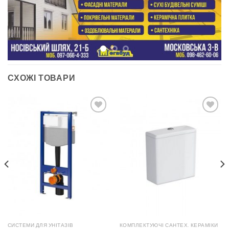
СХОЖІ ТОВАРИ
ДОДАТИ
ДОДАТИ
ДО
ДО
СПИСКУ
СПИСКУ
БАЖАНЬ
БАЖАНЬ
СИСТЕМИ ДЛЯ УНІТАЗІВ
КОМПЛЕКТУЮЧІ САНТЕХ. КЕРАМІКИ