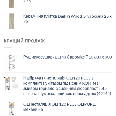
x 75
Керамічна плитка Daikiri Wood Grys Sciana 25 x
75
КРАЩИЙ ПРОДАЖ
Рушникосушарка Laris Євромікс П10 600 х 900
Набір (4в1) Інсталяція OLI120 PLUS в
комплекті з унітазом підвісним RONIN зі
змивом торнадо, з сидінням дюропласт soft-
close та шумоізоляційною прокладкою (42144)
OLI інсталяція OLI 120 PLUS OLIPURE,
механічна