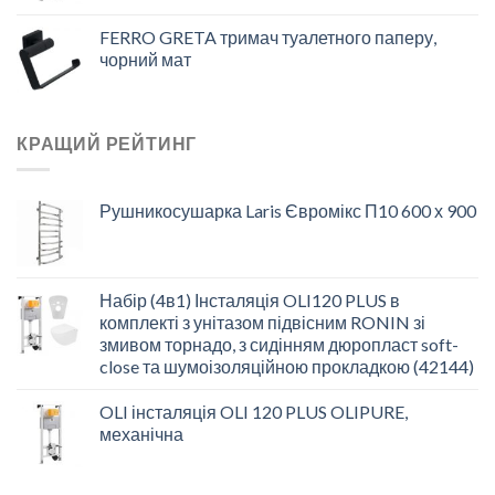
FERRO GRETA тримач туалетного паперу,
чорний мат
КРАЩИЙ РЕЙТИНГ
Рушникосушарка Laris Євромікс П10 600 х 900
Набір (4в1) Інсталяція OLI120 PLUS в
комплекті з унітазом підвісним RONIN зі
змивом торнадо, з сидінням дюропласт soft-
close та шумоізоляційною прокладкою (42144)
OLI інсталяція OLI 120 PLUS OLIPURE,
механічна