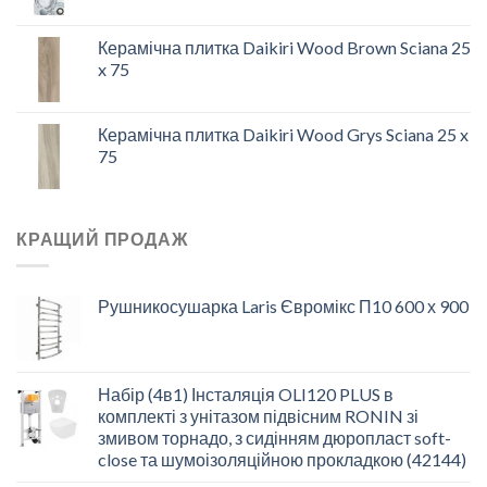
Керамічна плитка Daikiri Wood Brown Sciana 25
x 75
Керамічна плитка Daikiri Wood Grys Sciana 25 x
75
КРАЩИЙ ПРОДАЖ
Рушникосушарка Laris Євромікс П10 600 х 900
Набір (4в1) Інсталяція OLI120 PLUS в
комплекті з унітазом підвісним RONIN зі
змивом торнадо, з сидінням дюропласт soft-
close та шумоізоляційною прокладкою (42144)