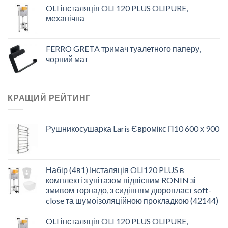
OLI інсталяція OLI 120 PLUS OLIPURE,
механічна
FERRO GRETA тримач туалетного паперу,
чорний мат
КРАЩИЙ РЕЙТИНГ
Рушникосушарка Laris Євромікс П10 600 х 900
Набір (4в1) Інсталяція OLI120 PLUS в
комплекті з унітазом підвісним RONIN зі
змивом торнадо, з сидінням дюропласт soft-
close та шумоізоляційною прокладкою (42144)
OLI інсталяція OLI 120 PLUS OLIPURE,