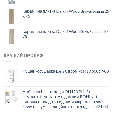
Керамічна плитка Daikiri Wood Brown Sciana 25
x 75
Керамічна плитка Daikiri Wood Grys Sciana 25 x
75
КРАЩИЙ ПРОДАЖ
Рушникосушарка Laris Євромікс П10 600 х 900
Набір (4в1) Інсталяція OLI120 PLUS в
комплекті з унітазом підвісним RONIN зі
змивом торнадо, з сидінням дюропласт soft-
close та шумоізоляційною прокладкою (42144)