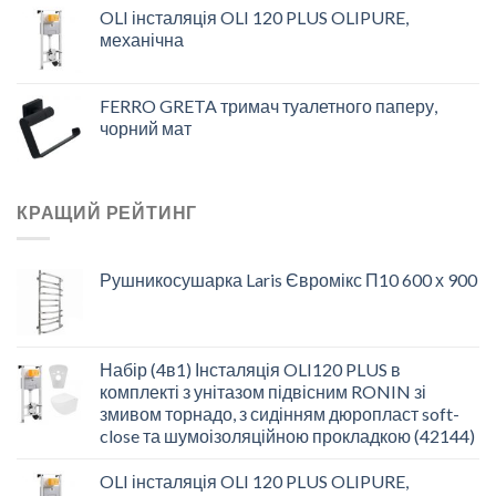
OLI інсталяція OLI 120 PLUS OLIPURE,
механічна
FERRO GRETA тримач туалетного паперу,
чорний мат
КРАЩИЙ РЕЙТИНГ
Рушникосушарка Laris Євромікс П10 600 х 900
Набір (4в1) Інсталяція OLI120 PLUS в
комплекті з унітазом підвісним RONIN зі
змивом торнадо, з сидінням дюропласт soft-
close та шумоізоляційною прокладкою (42144)
OLI інсталяція OLI 120 PLUS OLIPURE,