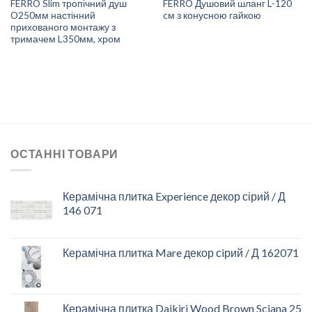
FERRO Slim тропічний душ
FERRO Душовий шланг L-120
O250мм настінний
cм з конусною гайкою
прихованого монтажу з
тримачем L350мм, хром
ОСТАННІ ТОВАРИ
Керамічна плитка Experience декор сірий / Д
146 071
Керамічна плитка Mare декор сiрий / Д 162071
Керамічна плитка Daikiri Wood Brown Sciana 25