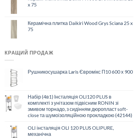
x 75
Керамічна плитка Daikiri Wood Grys Sciana 25 x
75
КРАЩИЙ ПРОДАЖ
Рушникосушарка Laris Євромікс П10 600 х 900
Набір (4в1) Інсталяція OLI120 PLUS в
комплекті з унітазом підвісним RONIN зі
змивом торнадо, з сидінням дюропласт soft-
close та шумоізоляційною прокладкою (42144)
OLI інсталяція OLI 120 PLUS OLIPURE,
механічна