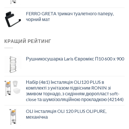
FERRO GRETA тримач туалетного паперу,
чорний мат
КРАЩИЙ РЕЙТИНГ
Рушникосушарка Laris Євромікс П10 600 х 900
Набір (4в1) Інсталяція OLI120 PLUS в
комплекті з унітазом підвісним RONIN зі
змивом торнадо, з сидінням дюропласт soft-
close та шумоізоляційною прокладкою (42144)
OLI інсталяція OLI 120 PLUS OLIPURE,
механічна