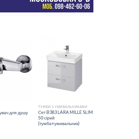
ДОДАТИ
ДОДАТИ
ДО
ДО
СПИСКУ
СПИСКУ
БАЖАНЬ
БАЖАНЬ
ТУМБИ З УМИВАЛЬНИКАМИ
Сет B383 LARA MILLE SLIM
увач для душу
50 сірий
(тумба+умивальник)