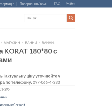
нформація
Повернення / обмін
FAQ
Увійти
Шукати:
/
МАГАЗИН
/
ВАННИ
/
ВАННИ.
а KORAT 180*80 с
ами
ь і актуальну ціну уточнюйте у
ра по телефону:
097-066-4-333
01-295
анни.
иробник: Cersanit