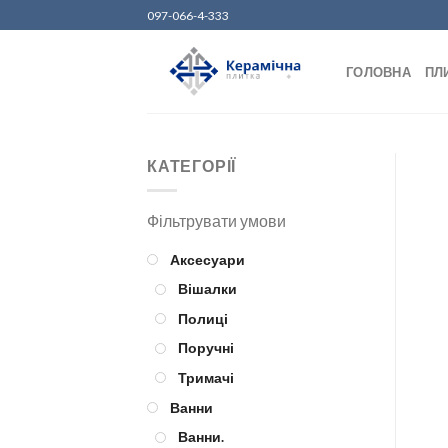
Skip
097-066-4-333
to
content
ГОЛОВНА
ПЛ
КАТЕГОРІЇ
Аксесуари
Вішалки
Полиці
Поручні
Тримачі
Ванни
Ванни.