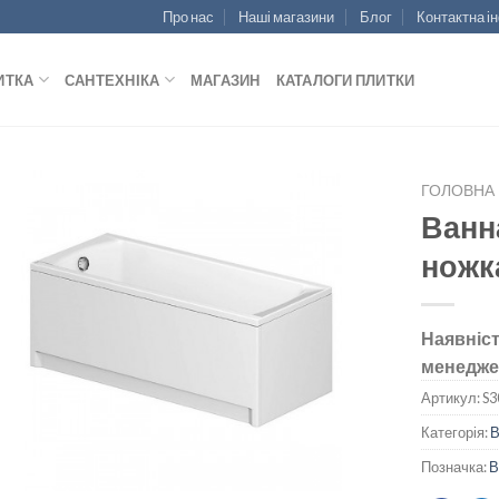
Про нас
Наші магазини
Блог
Контактна і
ИТКА
САНТЕХНІКА
МАГАЗИН
КАТАЛОГИ ПЛИТКИ
ГОЛОВНА
Ванн
ножк
ДОДАТИ
ДО
Наявніст
СПИСКУ
менедже
БАЖАНЬ
Артикул:
S3
Категорія:
В
Позначка:
В