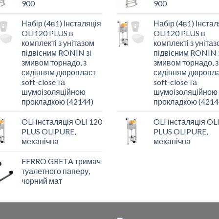
900
900
Набір (4в1) Інсталяція
Набір (4в1) Інстал
OLI120 PLUS в
OLI120 PLUS в
комплекті з унітазом
комплекті з уніта
підвісним RONIN зі
підвісним RONIN 
змивом торнадо, з
змивом торнадо, з
сидінням дюропласт
сидінням дюропл
soft-close та
soft-close та
шумоізоляційною
шумоізоляційною
прокладкою (42144)
прокладкою (4214
OLI інсталяція OLI 120
OLI інсталяція OL
PLUS OLIPURE,
PLUS OLIPURE,
механічна
механічна
FERRO GRETA тримач
туалетного паперу,
чорний мат