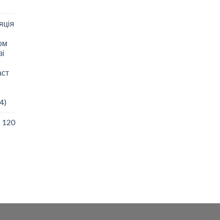
яція
зом
зі
аст
4)
I 120