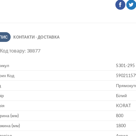
ПИС
КОНТАКТИ - ДОСТАВКА
Код товару:
38877
икул
S301-295
рих Код
59021157
д
Прямокут
ір
Білий
ія
KORAT
рина (мм)
800
жина (мм)
1800
теріал
Акрил