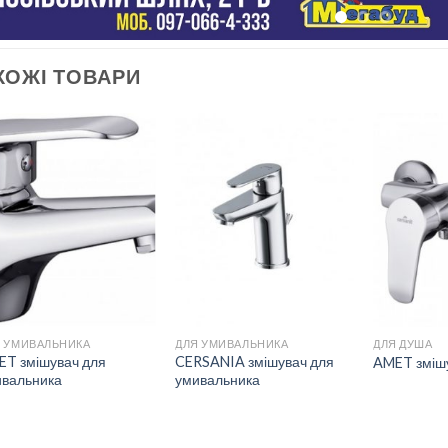
ХОЖІ ТОВАРИ
ДОДАТИ
ДОДАТИ
ДО
ДО
СПИСКУ
СПИСКУ
БАЖАНЬ
БАЖАНЬ
 УМИВАЛЬНИКА
ДЛЯ УМИВАЛЬНИКА
ДЛЯ ДУША
ET змішувач для
CERSANIA змішувач для
AMET зміш
ивальника
умивальника