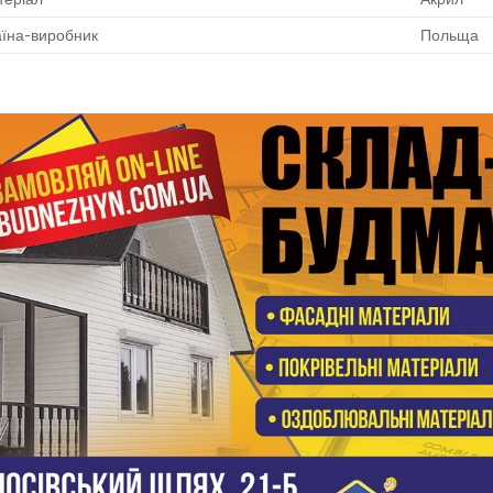
їна-виробник
Польща