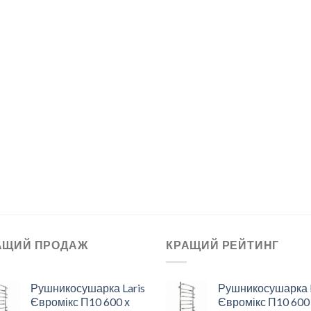
АЩИЙ ПРОДАЖ
КРАЩИЙ РЕЙТИНГ
Рушникосушарка Laris
Рушникосушарка L
Євромікс П10 600 х
Євромікс П10 600