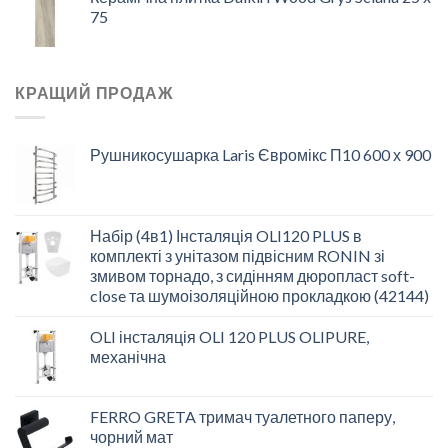
75
КРАЩИЙ ПРОДАЖ
Рушникосушарка Laris Євромікс П10 600 х 900
Набір (4в1) Інсталяція OLI120 PLUS в
комплекті з унітазом підвісним RONIN зі
змивом торнадо, з сидінням дюропласт soft-
close та шумоізоляційною прокладкою (42144)
OLI інсталяція OLI 120 PLUS OLIPURE,
механічна
FERRO GRETA тримач туалетного паперу,
чорний мат