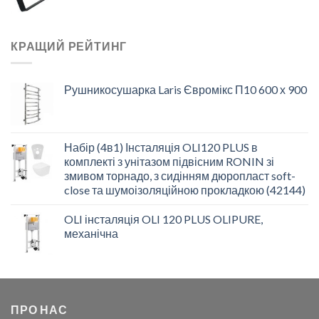
КРАЩИЙ РЕЙТИНГ
Рушникосушарка Laris Євромікс П10 600 х 900
Набір (4в1) Інсталяція OLI120 PLUS в
комплекті з унітазом підвісним RONIN зі
змивом торнадо, з сидінням дюропласт soft-
close та шумоізоляційною прокладкою (42144)
OLI інсталяція OLI 120 PLUS OLIPURE,
механічна
ПРО НАС