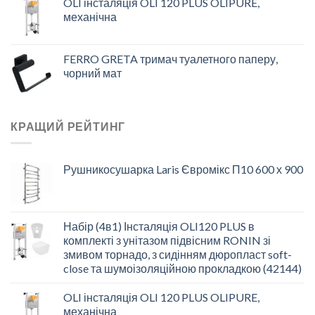
OLI інсталяція OLI 120 PLUS OLIPURE,
механічна
FERRO GRETA тримач туалетного паперу,
чорний мат
КРАЩИЙ РЕЙТИНГ
Рушникосушарка Laris Євромікс П10 600 х 900
Набір (4в1) Інсталяція OLI120 PLUS в
комплекті з унітазом підвісним RONIN зі
змивом торнадо, з сидінням дюропласт soft-
close та шумоізоляційною прокладкою (42144)
OLI інсталяція OLI 120 PLUS OLIPURE,
механічна