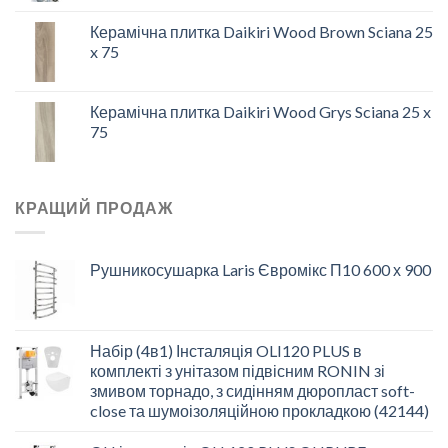
Керамічна плитка Daikiri Wood Brown Sciana 25
x 75
Керамічна плитка Daikiri Wood Grys Sciana 25 x
75
КРАЩИЙ ПРОДАЖ
Рушникосушарка Laris Євромікс П10 600 х 900
Набір (4в1) Інсталяція OLI120 PLUS в
комплекті з унітазом підвісним RONIN зі
змивом торнадо, з сидінням дюропласт soft-
close та шумоізоляційною прокладкою (42144)