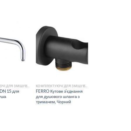
ДОДАТИ
ДОДАТИ
ДО
ДО
СПИСКУ
СПИСКУ
БАЖАНЬ
БАЖАНЬ
КОМПЛЕКТУЮЧІ ДЛЯ ЗМІШУВАЧІВ
КОМПЛЕКТУЮЧІ ДЛЯ ЗМІШУВАЧІВ
DN 15 для
FERRO Кутове з’єднання
уша
для душового шланга з
тримачем, Чорний