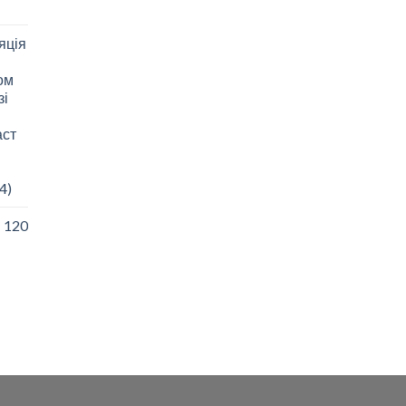
яція
зом
зі
аст
4)
I 120