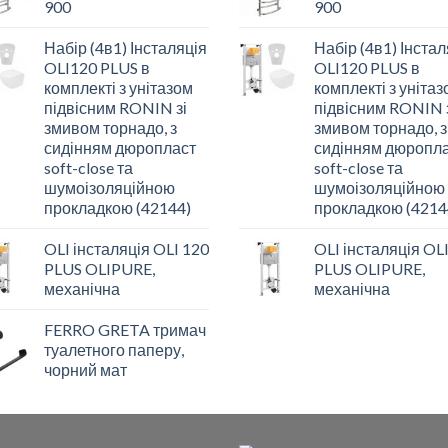
900
900
Набір (4в1) Інсталяція
Набір (4в1) Інстал
OLI120 PLUS в
OLI120 PLUS в
комплекті з унітазом
комплекті з уніта
підвісним RONIN зі
підвісним RONIN 
змивом торнадо, з
змивом торнадо, з
сидінням дюропласт
сидінням дюропл
soft-close та
soft-close та
шумоізоляційною
шумоізоляційною
прокладкою (42144)
прокладкою (4214
OLI інсталяція OLI 120
OLI інсталяція OL
PLUS OLIPURE,
PLUS OLIPURE,
механічна
механічна
FERRO GRETA тримач
туалетного паперу,
чорний мат