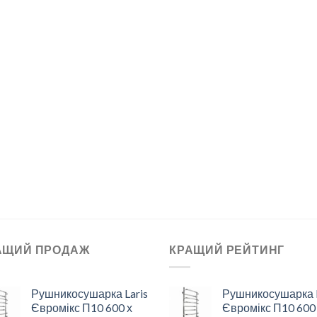
АЩИЙ ПРОДАЖ
КРАЩИЙ РЕЙТИНГ
Рушникосушарка Laris
Рушникосушарка L
Євромікс П10 600 х
Євромікс П10 600