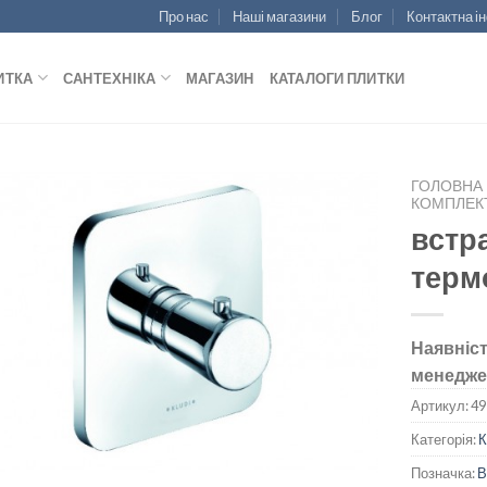
Про нас
Наші магазини
Блог
Контактна і
ИТКА
САНТЕХНІКА
МАГАЗИН
КАТАЛОГИ ПЛИТКИ
ГОЛОВНА
КОМПЛЕКТ
встр
терм
ДОДАТИ
ДО
СПИСКУ
Наявніст
БАЖАНЬ
менедже
Артикул:
49
Категорія:
К
Позначка:
В