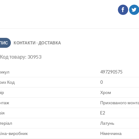
ПИС
КОНТАКТИ - ДОСТАВКА
Код товару:
30953
икул
497290575
рих Код
0
ір
Хром
нтаж
Прихованого монт
ія
E2
теріал
Латунь
їна-виробник
Німеччина