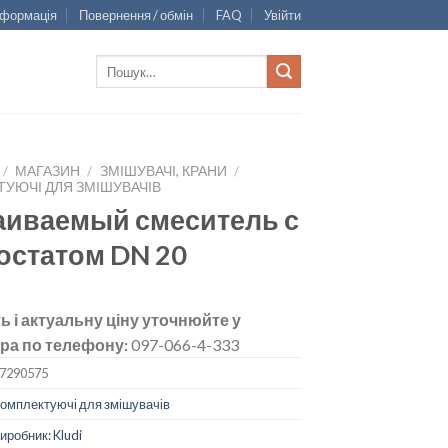
нформація
Повернення / обмін
FAQ
Увійти
Шукати:
/
МАГАЗИН
/
ЗМІШУВАЧІ, КРАНИ
/
УЮЧІ ДЛЯ ЗМІШУВАЧІВ
аиваемый смеситель с
остатом DN 20
ь і актуальну ціну уточнюйте у
ра по телефону:
097-066-4-333
7290575
омплектуючі для змішувачів
иробник: Kludi