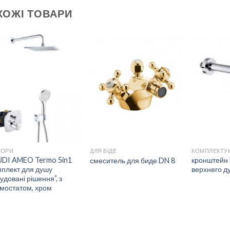
ХОЖІ ТОВАРИ
ДОДАТИ
ДОДАТИ
ДО
ДО
СПИСКУ
СПИСКУ
БАЖАНЬ
БАЖАНЬ
БОРИ
ДЛЯ БІДЕ
UDI AMEO Termo 5in1
кронштейн 
смеситель для биде DN 8
плект для душу
верхнего д
удовані рішення”, з
мостатом, хром