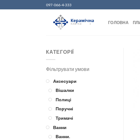
Skip
097-066-4-333
to
content
ГОЛОВНА
ПЛ
КАТЕГОРІЇ
Аксесуари
Вішалки
Полиці
Поручні
Тримачі
Ванни
Ванни.