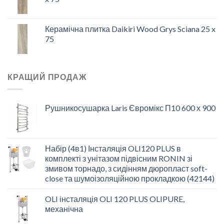
Керамічна плитка Daikiri Wood Grys Sciana 25 x
75
КРАЩИЙ ПРОДАЖ
Рушникосушарка Laris Євромікс П10 600 х 900
Набір (4в1) Інсталяція OLI120 PLUS в
комплекті з унітазом підвісним RONIN зі
змивом торнадо, з сидінням дюропласт soft-
close та шумоізоляційною прокладкою (42144)
OLI інсталяція OLI 120 PLUS OLIPURE,
механічна