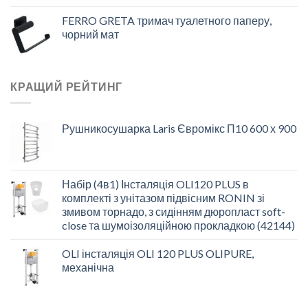
FERRO GRETA тримач туалетного паперу,
чорний мат
КРАЩИЙ РЕЙТИНГ
Рушникосушарка Laris Євромікс П10 600 х 900
Набір (4в1) Інсталяція OLI120 PLUS в
комплекті з унітазом підвісним RONIN зі
змивом торнадо, з сидінням дюропласт soft-
close та шумоізоляційною прокладкою (42144)
OLI інсталяція OLI 120 PLUS OLIPURE,
механічна