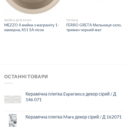
МИЙКИ ДЛЯ КУХНІ
ПОЛИЦІ
MEZZO II мийка з маграніту 1-
FERRO GRETA Мильниця скло,
камерна, fi51 SA пісок
тримач чорний мат
ОСТАННІ ТОВАРИ
Керамічна плитка Experience декор сірий / Д
146 071
Керамічна плитка Mare декор сiрий / Д 162071