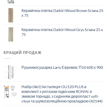
Керамічна плитка Daikiri Wood Brown Sciana 25
x 75
Керамічна плитка Daikiri Wood Grys Sciana 25 x
75
КРАЩИЙ ПРОДАЖ
Рушникосушарка Laris Євромікс П10 600 х 900
Набір (4в1) Інсталяція OLI120 PLUS в
комплекті з унітазом підвісним RONIN зі
змивом торнадо, з сидінням дюропласт soft-
close та шумоізоляційною прокладкою (42144)