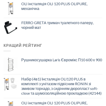
OLI інсталяція OLI 120 PLUS OLIPURE,
механічна
FERRO GRETA тримач туалетного паперу,
чорний мат
КРАЩИЙ РЕЙТИНГ
Рушникосушарка Laris Євромікс П10 600 х 900
Набір (4в1) Інсталяція OLI120 PLUS в
комплекті з унітазом підвісним RONIN зі
змивом торнадо, з сидінням дюропласт soft-
close та шумоізоляційною прокладкою (42144)
OLI інсталяція OLI 120 PLUS OLIPURE,